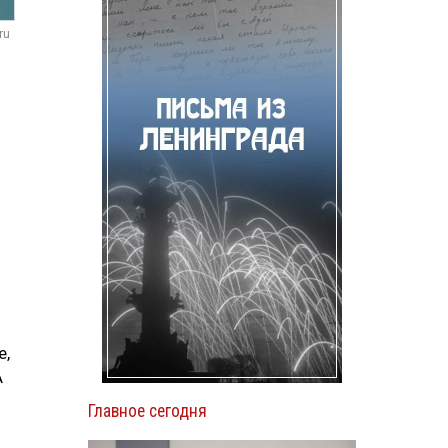
ru
е,
А
Главное сегодня