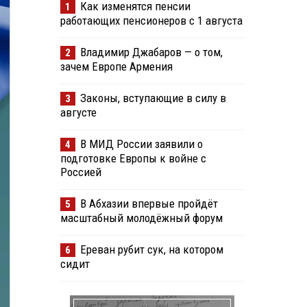
Как изменятся пенсии
1
работающих пенсионеров с 1 августа
Владимир Джабаров — о том,
2
зачем Европе Армения
Законы, вступающие в силу в
3
августе
В МИД России заявили о
4
подготовке Европы к войне с
Россией
В Абхазии впервые пройдёт
5
масштабный молодёжный форум
Ереван рубит сук, на котором
6
сидит