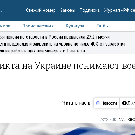
Свежий номер
Законы
Подписка
Журнал «РФ с
ия
и
 мире
Происшествия
Культура
Ещё
Медиацентр
Интервью
Колумнисты
Делова
яя пенсия по старости в России превысила 27,2 тысячи
эксперт
сти предложили закрепить на уровне не ниже 40% от заработка
енсии работающих пенсионеров с 1 августа
икта на Украине понимают вс
Читать нас в
Источник:
РИА Ново