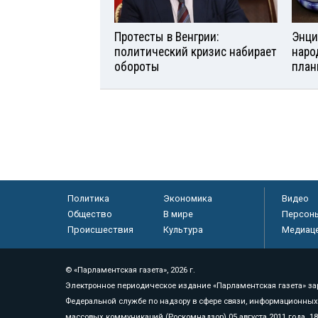
Протесты в Венгрии:
Энци
политический кризис набирает
наро
обороты
план
Политика
Экономика
Видео
Общество
В мире
Персон
Происшествия
Культура
Медиац
© «Парламентская газета», 2026 г.
Электронное периодическое издание «Парламентская газета» за
Федеральной службе по надзору в сфере связи, информационных
массовых коммуникаций (Роскомнадзор) 05 августа 2011 года. 1