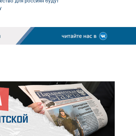
чество для россиян будут
у