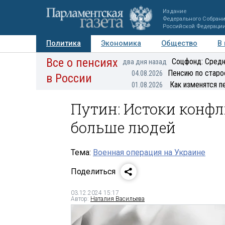
Издание
Федерального Собран
Российской Федераци
Политика
Экономика
Общество
В
Все о пенсиях
Фото
Авторы
Персоны
Мнения
Регионы
Соцфонд: Средн
два дня назад
Пенсию по старо
04.08.2026
в России
Как изменятся п
01.08.2026
Путин: Истоки конфл
больше людей
Тема:
Военная операция на Украине
Поделиться
03.12.2024 15:17
Автор:
Наталия Васильева