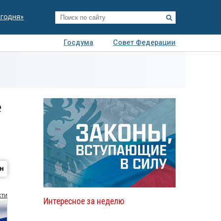
егодня»
Госдума
Совет Федерации
я
Авто
Недвижимость
Технологии
иза
е
сти
Интересное за неделю