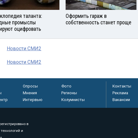
клопедия таланта:
Оформить гараж в
дные промыслы
собственность станет проще
ируют оцифровать
Новости СМИ2
Новости СМИ2
Опросы
Фото
Контакты
ы
Мнения
Регионы
Реклама
ентр
Интервью
Колумнисты
Вакансии
регистрировано в
 технологий и
8+