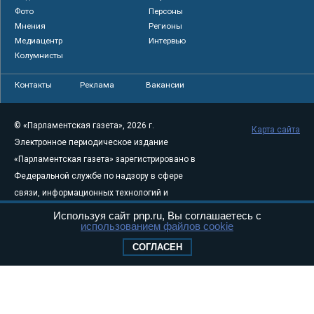
Фото
Персоны
Мнения
Регионы
Медиацентр
Интервью
Колумнисты
Контакты
Реклама
Вакансии
© «Парламентская газета», 2026 г.
Карта сайта
Электронное периодическое издание
«Парламентская газета» зарегистрировано в
Федеральной службе по надзору в сфере
связи, информационных технологий и
массовых коммуникаций (Роскомнадзор) 05
Используя сайт pnp.ru, Вы соглашаетесь с
использованием файлов cookie
августа 2011 года. 18+
Свидетельство о регистрации Эл № ФС77-
СОГЛАСЕН
46097
Учредитель — АНО «Парламентская газета»
Исполняющий обязанности главного
редактора — Абдуллаев М.Р.