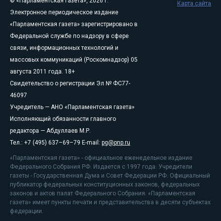
© «Парламентская газета», 2026 г.
Карта сайта
Электронное периодическое издание
«Парламентская газета» зарегистрировано в
Федеральной службе по надзору в сфере
связи, информационных технологий и
массовых коммуникаций (Роскомнадзор) 05
августа 2011 года. 18+
Свидетельство о регистрации Эл № ФС77-
46097
Учредитель — АНО «Парламентская газета»
Исполняющий обязанности главного
редактора — Абдуллаев М.Р.
Тел.: +7 (495) 637–69–79 E-mail:
pg@pnp.ru
«Парламентская газета» - официальное еженедельное издание
Федерального Собрания РФ. Издается с 1997 года. Учредители
газеты - Государственная Дума и Совет Федерации РФ. Официальный
публикатор федеральных конституционных законов, федеральных
законов и актов палат Федерального Собрания. «Парламентская
газета» имеет пункты печати и представительства в десяти субъектах
федерации.