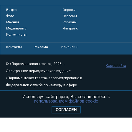
Видео
Опросы
Фото
Персоны
Мнения
Регионы
Медиацентр
Интервью
Колумнисты
Контакты
Реклама
Вакансии
© «Парламентская газета», 2026 г.
Карта сайта
Электронное периодическое издание
«Парламентская газета» зарегистрировано в
Федеральной службе по надзору в сфере
связи, информационных технологий и
Используя сайт pnp.ru, Вы соглашаетесь с
массовых коммуникаций (Роскомнадзор) 05
использованием файлов cookie
августа 2011 года. 18+
СОГЛАСЕН
Свидетельство о регистрации Эл № ФС77-
46097
Учредитель — АНО «Парламентская газета»