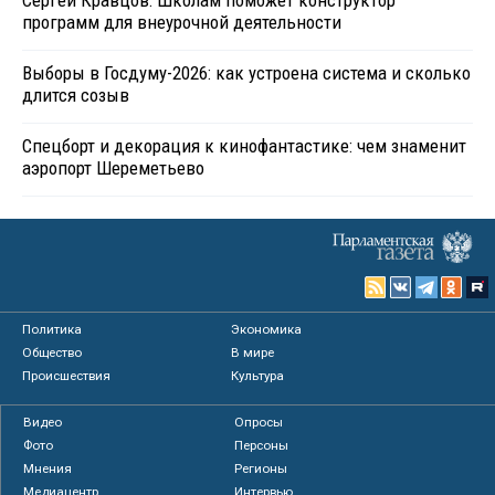
программ для внеурочной деятельности
Выборы в Госдуму-2026: как устроена система и сколько
длится созыв
Спецборт и декорация к кинофантастике: чем знаменит
аэропорт Шереметьево
Политика
Экономика
Общество
В мире
Происшествия
Культура
Видео
Опросы
Фото
Персоны
Мнения
Регионы
Медиацентр
Интервью