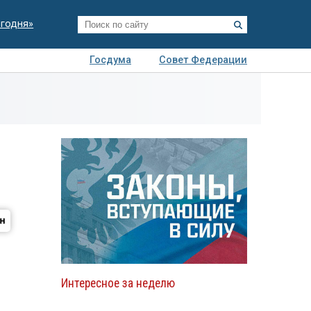
егодня»
Госдума
Совет Федерации
я
Авто
Недвижимость
Технологии
иза
Интересное за неделю