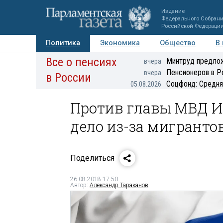
Издание
Федерального Собран
Российской Федераци
Политика
Экономика
Общество
В
Все о пенсиях
Фото
Авторы
Персоны
Мнения
Регионы
Минтруд предлож
вчера
Пенсионеров в Р
вчера
в России
Соцфонд: Средня
05.08.2026
Против главы МВД И
дело из-за мигрантов 
Поделиться
26.08.2018 17:50
Автор:
Александр Тараканов