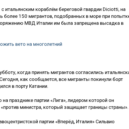
с итальянским кораблём береговой гвардии Diciotti, на
сь более 150 мигрантов, подобранных в море при попытк
споряжению МВД Италии им была запрещена высадка в
ожить вето на многолетний
убботу, когда принять мигрантов согласились итальянск
 Сегодня, как сообщается, все мигранты покинули борт
дился в порту Катании.
о на празднике партии «Лига», лидером которой он
е «против министра, который защищает границы страны».
авоцентристской партии «Вперёд, Италия» Сильвио