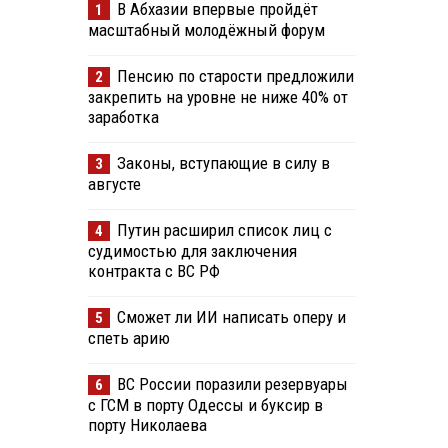
В Абхазии впервые пройдёт
1
масштабный молодёжный форум
Пенсию по старости предложили
2
закрепить на уровне не ниже 40% от
заработка
Законы, вступающие в силу в
3
августе
Путин расширил список лиц с
4
судимостью для заключения
контракта с ВС РФ
Сможет ли ИИ написать оперу и
5
спеть арию
ВС России поразили резервуары
6
с ГСМ в порту Одессы и буксир в
порту Николаева