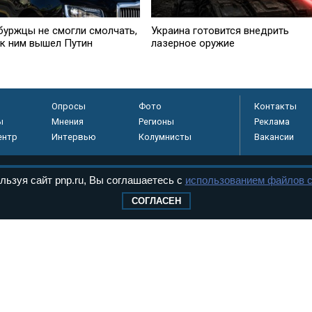
буржцы не смогли смолчать,
Украина готовится внедрить
 к ним вышел Путин
лазерное оружие
Опросы
Фото
Контакты
ы
Мнения
Регионы
Реклама
ентр
Интервью
Колумнисты
Вакансии
льзуя сайт pnp.ru, Вы соглашаетесь с
использованием файлов c
регистрировано в
СОГЛАСЕН
 технологий и
8+
.
дерального Собрания РФ. Издается с 1997 года. Учредители газеты - Государств