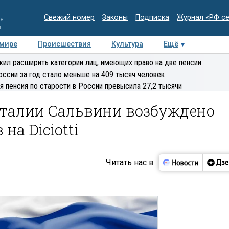
Свежий номер
Законы
Подписка
Журнал «РФ с
ия
и
 мире
Происшествия
Культура
Ещё
Медиацентр
Интервью
Колумнисты
Делова
ил расширить категории лиц, имеющих право на две пенсии
эксперт
оссии за год стало меньше на 409 тысяч человек
я пенсия по старости в России превысила 27,2 тысячи
талии Сальвини возбуждено
на Diciotti
Читать нас в