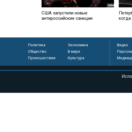
США запустили новые
Петер
антироссийские санкции
когда
Политика
Экономика
Видео
Общество
В мире
Персон
Происшествия
Культура
Медиац
© «Парламентская газета», 2026 г.
Испо
Электронное периодическое издание «Парламентская газета» за
Федеральной службе по надзору в сфере связи, информационных
массовых коммуникаций (Роскомнадзор) 05 августа 2011 года. 1
Свидетельство о регистрации Эл № ФС77-46097
Учредитель — АНО «Парламентская газета»
Исполняющий обязанности главного редактора — Абдуллаев М.Р
Тел.: +7 (495) 637–69–79 E-mail:
pg@pnp.ru
«Парламентская газета» - официальное еженедельное издание Фе