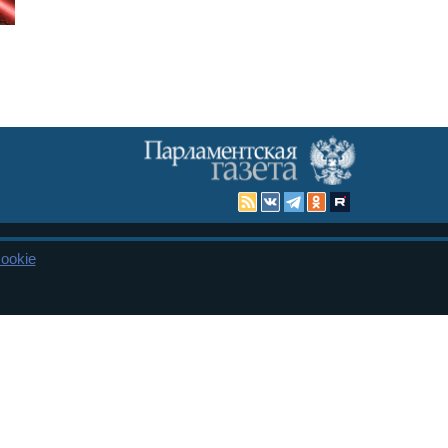
ookie
Карта сайта
енная Дума и Совет Федерации РФ. Официальный публикатор