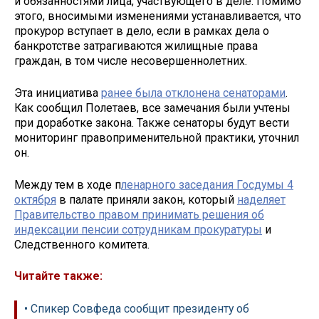
и обязанностями лица, участвующего в деле. Помимо
этого, вносимыми изменениями устанавливается, что
прокурор вступает в дело, если в рамках дела о
банкротстве затрагиваются жилищные права
граждан, в том числе несовершеннолетних.
Эта инициатива
ранее была отклонена сенаторами
.
Как сообщил Полетаев, все замечания были учтены
при доработке закона. Также сенаторы будут вести
мониторинг правоприменительной практики, уточнил
он.
Между тем в ходе п
ленарного заседания Госдумы 4
октября
в палате приняли закон, который
наделяет
Правительство правом принимать решения об
индексации пенсии сотрудникам прокуратуры
и
Следственного комитета.
Читайте также:
• Спикер Совфеда сообщит президенту об