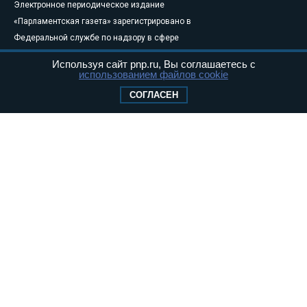
Электронное периодическое издание
«Парламентская газета» зарегистрировано в
Федеральной службе по надзору в сфере
связи, информационных технологий и
Используя сайт pnp.ru, Вы соглашаетесь с
массовых коммуникаций (Роскомнадзор) 05
использованием файлов cookie
августа 2011 года. 18+
СОГЛАСЕН
Свидетельство о регистрации Эл № ФС77-
46097
Учредитель — АНО «Парламентская газета»
Исполняющий обязанности главного
редактора — Абдуллаев М.Р.
Тел.: +7 (495) 637–69–79 E-mail:
pg@pnp.ru
«Парламентская газета» - официальное еженедельное издание
Федерального Собрания РФ. Издается с 1997 года. Учредители
газеты - Государственная Дума и Совет Федерации РФ. Официальный
публикатор федеральных конституционных законов, федеральных
законов и актов палат Федерального Собрания. «Парламентская
газета» имеет пункты печати и представительства в десяти субъектах
федерации.
Сайт «Парламентской газеты» - это оперативные новости и