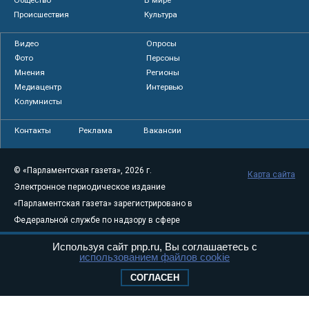
Происшествия
Культура
Видео
Опросы
Фото
Персоны
Мнения
Регионы
Медиацентр
Интервью
Колумнисты
Контакты
Реклама
Вакансии
© «Парламентская газета», 2026 г.
Карта сайта
Электронное периодическое издание
«Парламентская газета» зарегистрировано в
Федеральной службе по надзору в сфере
связи, информационных технологий и
Используя сайт pnp.ru, Вы соглашаетесь с
массовых коммуникаций (Роскомнадзор) 05
использованием файлов cookie
августа 2011 года. 18+
СОГЛАСЕН
Свидетельство о регистрации Эл № ФС77-
46097