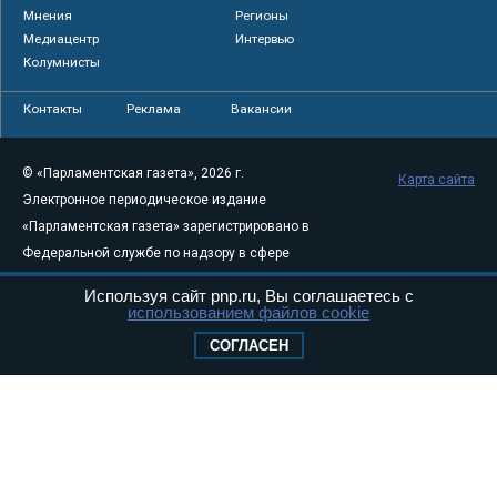
Мнения
Регионы
Медиацентр
Интервью
Колумнисты
Контакты
Реклама
Вакансии
© «Парламентская газета», 2026 г.
Карта сайта
Электронное периодическое издание
«Парламентская газета» зарегистрировано в
Федеральной службе по надзору в сфере
связи, информационных технологий и
Используя сайт pnp.ru, Вы соглашаетесь с
массовых коммуникаций (Роскомнадзор) 05
использованием файлов cookie
августа 2011 года. 18+
СОГЛАСЕН
Свидетельство о регистрации Эл № ФС77-
46097
Учредитель — АНО «Парламентская газета»
Исполняющий обязанности главного
редактора — Абдуллаев М.Р.
Тел.: +7 (495) 637–69–79 E-mail:
pg@pnp.ru