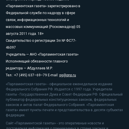
«Парламентская газета» зарегистрировано в
Федеральной службе по надзору в сфере
связи, информационных технологий и
массовых коммуникаций (Роскомнадзор) 05
августа 2011 года. 18+
Свидетельство о регистрации Эл № ФС77-
46097
Учредитель — АНО «Парламентская газета»
Исполняющий обязанности главного
редактора — Абдуллаев М.Р.
Тел.: +7 (495) 637–69–79 E-mail:
pg@pnp.ru
«Парламентская газета» - официальное еженедельное издание
Федерального Собрания РФ. Издается с 1997 года. Учредители
газеты - Государственная Дума и Совет Федерации РФ. Официальный
публикатор федеральных конституционных законов, федеральных
законов и актов палат Федерального Собрания. «Парламентская
газета» имеет пункты печати и представительства в десяти субъектах
федерации.
Сайт «Парламентской газеты» - это оперативные новости и
достоверная информация о принимаемых в стране законах и