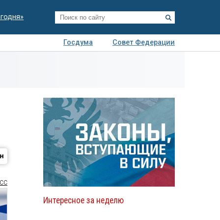
егодня»
Госдума
Совет Федерации
я
Авто
Недвижимость
Технологии
иза
СС
Интересное за неделю