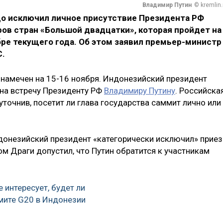
Владимир Путин
© kremlin.
о исключил личное присутствие Президента РФ
ов стран «Большой двадцатки», которая пройдет на
ре текущего года. Об этом заявил премьер-министр
С.
намечен на 15-16 ноября. Индонезийский президент
на встречу Президенту РФ
Владимиру Путину
. Российска
е уточнив, посетит ли глава государства саммит лично или
донезийский президент «категорически исключил» прие
ом Драги допустил, что Путин обратится к участникам
 интересует, будет ли
мите G20 в Индонезии