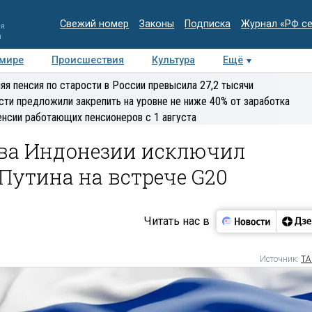
Свежий номер
Законы
Подписка
Журнал «РФ с
ия
и
 мире
Происшествия
Культура
Ещё
Медиацентр
Интервью
Колумнисты
Делова
яя пенсия по старости в России превысила 27,2 тысячи
эксперт
сти предложили закрепить на уровне не ниже 40% от заработка
енсии работающих пенсионеров с 1 августа
ава Индонезии исключил
Путина на встрече G20
Читать нас в
Источник:
ТА