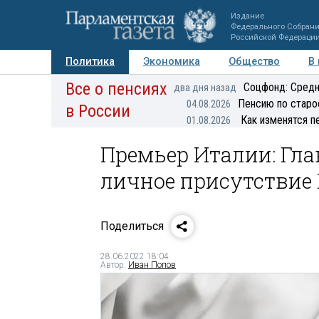
Издание
Федерального Собран
Российской Федераци
Политика
Экономика
Общество
В
Все о пенсиях
Фото
Авторы
Персоны
Мнения
Регионы
Соцфонд: Средн
два дня назад
Пенсию по старо
04.08.2026
в России
Как изменятся п
01.08.2026
Премьер Италии: Гл
личное присутствие 
Поделиться
28.06.2022 18:04
Автор:
Иван Попов