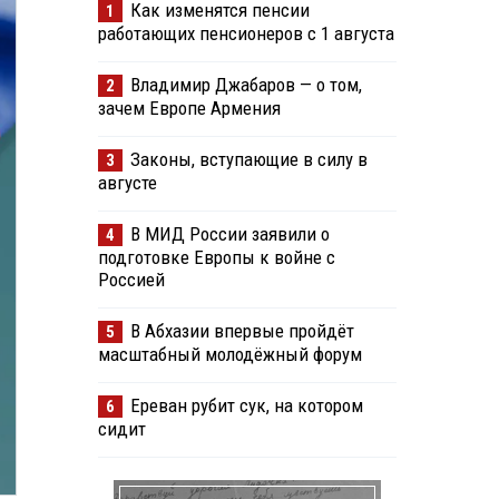
Как изменятся пенсии
1
работающих пенсионеров с 1 августа
Владимир Джабаров — о том,
2
зачем Европе Армения
Законы, вступающие в силу в
3
августе
В МИД России заявили о
4
подготовке Европы к войне с
Россией
В Абхазии впервые пройдёт
5
масштабный молодёжный форум
Ереван рубит сук, на котором
6
сидит