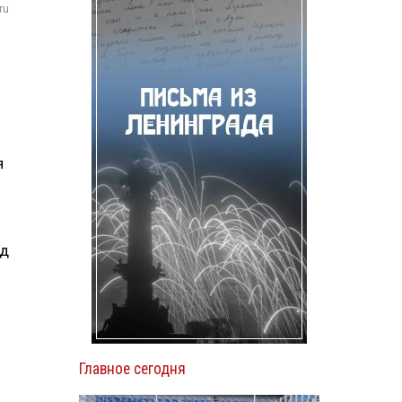
ru
я
зд
Главное сегодня