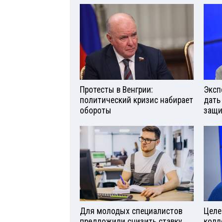
Протесты в Венгрии:
Эксп
политический кризис набирает
дать
обороты
защи
Для молодых специалистов
Целе
предложили снизить ставку
колл