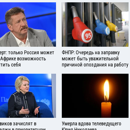
ерт: только Россия может
ФНПР: Очередь на заправку
 Африке возможность
может быть уважительной
тить себя
причиной опоздания на работу
виков зачислят в
Умерла вдова телеведущего
еджи в приоритетном
Юрия Николаева