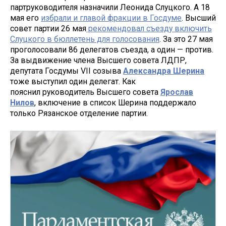
партруководителя назначили Леонида Слуцкого. А 18
мая его
избрали и главой фракции в Госдуме
. Высший
совет партии 26 мая
рекомендовал съезду включить
Слуцкого в бюллетень для голосования
. За это 27 мая
проголосовали 86 делегатов съезда, а один — против.
За выдвижение члена Высшего совета ЛДПР,
депутата Госдумы VII созыва
Александра Шерина
тоже выступил один делегат. Как
пояснил руководитель Высшего совета
Ярослав
Нилов
, включение в список Шерина поддержало
только Рязанское отделение партии.