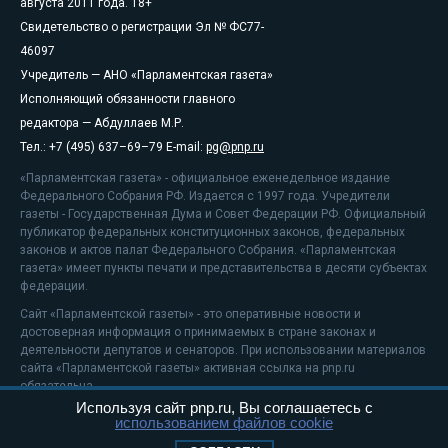
августа 2011 года. 18+
Свидетельство о регистрации Эл № ФС77-
46097
Учредитель — АНО «Парламентская газета»
Исполняющий обязанности главного
редактора — Абдуллаев М.Р.
Тел.: +7 (495) 637–69–79 E-mail:
pg@pnp.ru
«Парламентская газета» - официальное еженедельное издание
Федерального Собрания РФ. Издается с 1997 года. Учредители
газеты - Государственная Дума и Совет Федерации РФ. Официальный
публикатор федеральных конституционных законов, федеральных
законов и актов палат Федерального Собрания. «Парламентская
газета» имеет пункты печати и представительства в десяти субъектах
федерации.
Сайт «Парламентской газеты» - это оперативные новости и
достоверная информация о принимаемых в стране законах и
деятельности депутатов и сенаторов. При использовании материалов
сайта «Парламентской газеты» активная ссылка на pnp.ru
обязательна.
Используя сайт pnp.ru, Вы соглашаетесь с
На информационном ресурсе применяются
рекомендательные
использованием файлов cookie
технологии