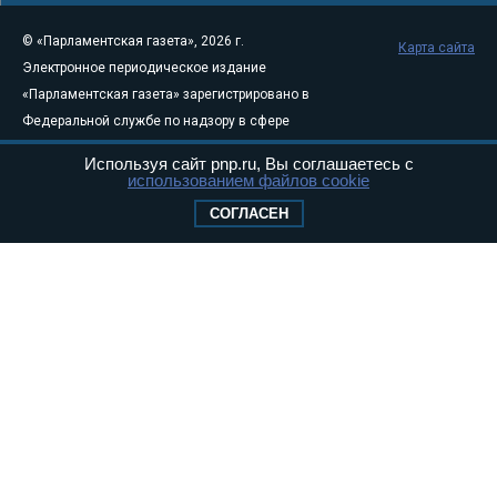
© «Парламентская газета», 2026 г.
Карта сайта
Электронное периодическое издание
«Парламентская газета» зарегистрировано в
Федеральной службе по надзору в сфере
связи, информационных технологий и
Используя сайт pnp.ru, Вы соглашаетесь с
массовых коммуникаций (Роскомнадзор) 05
использованием файлов cookie
августа 2011 года. 18+
СОГЛАСЕН
Свидетельство о регистрации Эл № ФС77-
46097
Учредитель — АНО «Парламентская газета»
Исполняющий обязанности главного
редактора — Абдуллаев М.Р.
Тел.: +7 (495) 637–69–79 E-mail:
pg@pnp.ru
«Парламентская газета» - официальное еженедельное издание
Федерального Собрания РФ. Издается с 1997 года. Учредители
газеты - Государственная Дума и Совет Федерации РФ. Официальный
публикатор федеральных конституционных законов, федеральных
законов и актов палат Федерального Собрания. «Парламентская
газета» имеет пункты печати и представительства в десяти субъектах