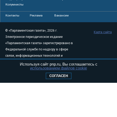
Колумнисты
Контакты
Реклама
Вакансии
© «Парламентская газета», 2026 г.
Карта сайта
Электронное периодическое издание
«Парламентская газета» зарегистрировано в
Федеральной службе по надзору в сфере
связи, информационных технологий и
массовых коммуникаций (Роскомнадзор) 05
Используя сайт pnp.ru, Вы соглашаетесь с
использованием файлов cookie
августа 2011 года. 18+
Свидетельство о регистрации Эл № ФС77-
СОГЛАСЕН
46097
Учредитель — АНО «Парламентская газета»
Исполняющий обязанности главного
редактора — Абдуллаев М.Р.
Тел.: +7 (495) 637–69–79 E-mail:
pg@pnp.ru
«Парламентская газета» - официальное еженедельное издание