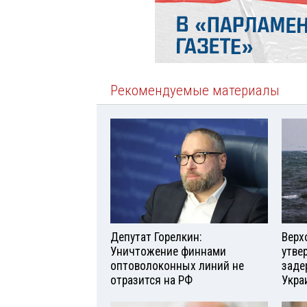
Рекомендуемые материалы
Депутат Горелкин:
Верх
Уничтожение финнами
утве
оптоволоконных линий не
заде
отразится на РФ
Укра