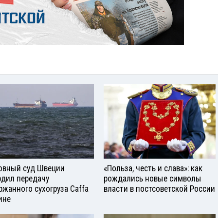
овный суд Швеции
«Польза, честь и слава»: как
рдил передачу
рождались новые символы
ржанного сухогруза Caffa
власти в постсоветской России
ине