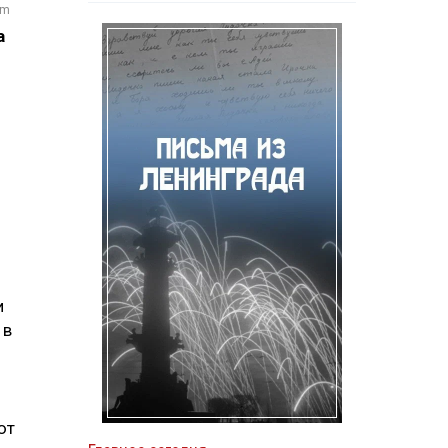
om
а
и
 в
ют