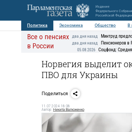
Издание
Федерального Собран
Российской Федераци
Политика
Экономика
Общество
В
Все о пенсиях
Фото
Авторы
Персоны
Мнения
Регионы
Минтруд предло
два дня назад
Пенсионеров в 
два дня назад
в России
Соцфонд: Средня
05.08.2026
Норвегия выделит о
ПВО для Украины
Поделиться
11.07.2024 18:08
Автор:
Никита Валюженко