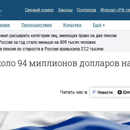
Свежий номер
Законы
Подписка
Журнал «РФ с
ия
и
 мире
Происшествия
Культура
Ещё
Медиацентр
Интервью
Колумнисты
Делова
жил расширить категории лиц, имеющих право на две пенсии
эксперт
России за год стало меньше на 409 тысяч человек
я пенсия по старости в России превысила 27,2 тысячи
коло 94 миллионов долларов н
Читать нас в