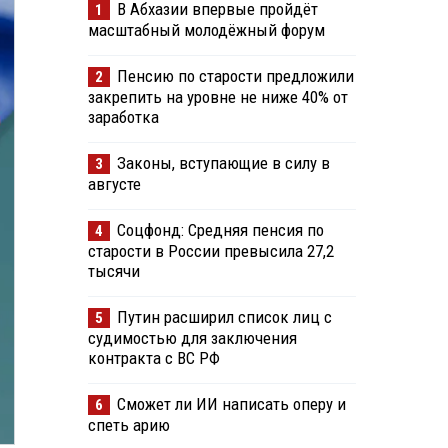
В Абхазии впервые пройдёт
1
масштабный молодёжный форум
Пенсию по старости предложили
2
закрепить на уровне не ниже 40% от
заработка
Законы, вступающие в силу в
3
августе
Соцфонд: Средняя пенсия по
4
старости в России превысила 27,2
тысячи
Путин расширил список лиц с
5
судимостью для заключения
контракта с ВС РФ
Сможет ли ИИ написать оперу и
6
спеть арию