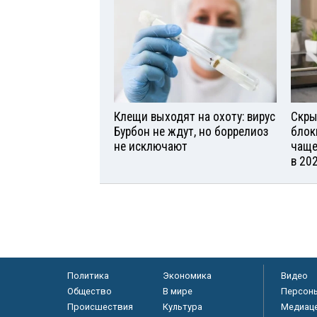
Клещи выходят на охоту: вирус
Скры
Бурбон не ждут, но боррелиоз
блок
не исключают
чаще
в 20
Политика
Экономика
Видео
Общество
В мире
Персон
Происшествия
Культура
Медиац