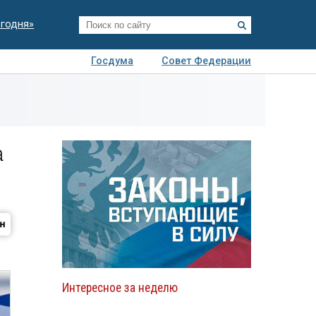
егодня»
Госдума
Совет Федерации
я
Авто
Недвижимость
Технологии
иза
а
Интересное за неделю