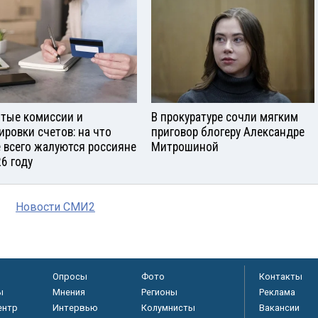
тые комиссии и
В прокуратуре сочли мягким
ировки счетов: на что
приговор блогеру Александре
 всего жалуются россияне
Митрошиной
26 году
Новости СМИ2
Опросы
Фото
Контакты
ы
Мнения
Регионы
Реклама
ентр
Интервью
Колумнисты
Вакансии