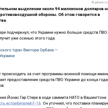
© pxhere.c
ительном выделении около 94 миллионов долларов н
ротивовоздушной обороны. Об этом говорится в
тва.
ере подчеркнул, что Украине нужно больше средств ПВО.
лучит уже осенью этого года.
ского тура» Виктора Орбана —
 Украине
т происходить за счет программы военной помощи имен
ет предоставление средств ПВО Украине до конца года
ов.
анее Йонас Гар Стере в ходе саммита НАТО в Вашингтоне
ть истребителей F-16
. Он уточнил, что поставки планиру