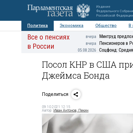
Издание
Федерального Собран
Российской Федераци
Политика
Экономика
Общество
В
Все о пенсиях
Фото
Авторы
Персоны
Мнения
Регионы
Минтруд предлож
вчера
Пенсионеров в Р
вчера
в России
Соцфонд: Средня
05.08.2026
Посол КНР в США при
Джеймса Бонда
Поделиться
09.10.2021 12:15
Автор:
Иван Антонов, Пекин