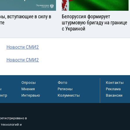
ны, вступающие в силу в
Белоруссия формирует
сте
штурмовую бригаду на границе
с Украиной
Новости СМИ2
Новости СМИ2
Опросы
Фото
Контакты
ы
Мнения
Регионы
Реклама
ентр
Интервью
Колумнисты
Вакансии
регистрировано в
 технологий и