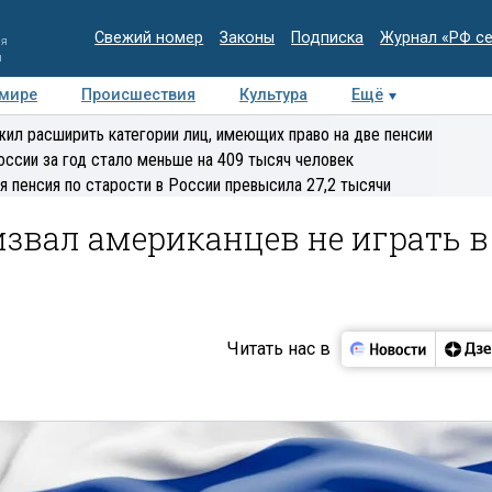
Свежий номер
Законы
Подписка
Журнал «РФ с
ия
и
 мире
Происшествия
Культура
Ещё
Медиацентр
Интервью
Колумнисты
Делова
ил расширить категории лиц, имеющих право на две пенсии
эксперт
оссии за год стало меньше на 409 тысяч человек
я пенсия по старости в России превысила 27,2 тысячи
звал американцев не играть в
Читать нас в