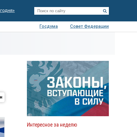
егодня»
Госдума
Совет Федерации
я
Авто
Недвижимость
Технологии
иза
Интересное за неделю