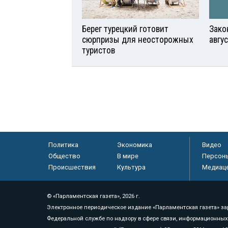
Берег турецкий готовит
Зако
сюрпризы для неосторожных
авгу
туристов
Политика
Экономика
Видео
Общество
В мире
Персон
Происшествия
Культура
Медиац
© «Парламентская газета», 2026 г.
Электронное периодическое издание «Парламентская газета» за
Федеральной службе по надзору в сфере связи, информационных