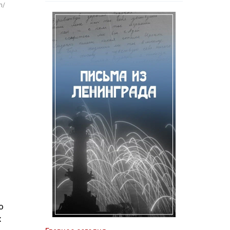
m/
о
х