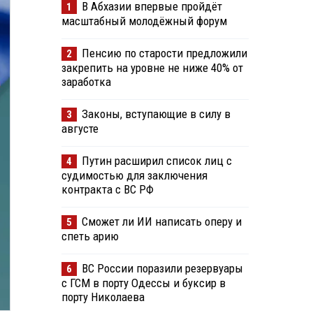
В Абхазии впервые пройдёт
1
масштабный молодёжный форум
Пенсию по старости предложили
2
закрепить на уровне не ниже 40% от
заработка
Законы, вступающие в силу в
3
августе
Путин расширил список лиц с
4
судимостью для заключения
контракта с ВС РФ
Сможет ли ИИ написать оперу и
5
спеть арию
ВС России поразили резервуары
6
с ГСМ в порту Одессы и буксир в
порту Николаева