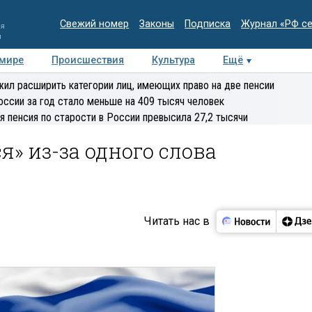
Свежий номер
Законы
Подписка
Журнал «РФ с
ия
и
 мире
Происшествия
Культура
Ещё
Медиацентр
Интервью
Колумнисты
Делова
ил расширить категории лиц, имеющих право на две пенсии
эксперт
оссии за год стало меньше на 409 тысяч человек
я пенсия по старости в России превысила 27,2 тысячи
я» из-за одного слова
Читать нас в