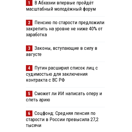
В Абхазии впервые пройдёт
1
масштабный молодёжный форум
Пенсию по старости предложили
2
закрепить на уровне не ниже 40% от
заработка
Законы, вступающие в силу в
3
августе
Путин расширил список лиц с
4
судимостью для заключения
контракта с ВС РФ
Сможет ли ИИ написать оперу и
5
спеть арию
Соцфонд: Средняя пенсия по
6
старости в России превысила 27,2
тысячи