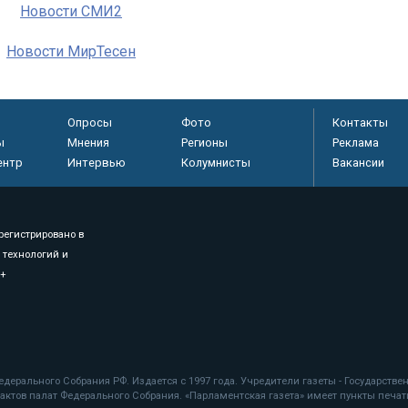
Новости СМИ2
Новости МирТесен
Опросы
Фото
Контакты
ы
Мнения
Регионы
Реклама
ентр
Интервью
Колумнисты
Вакансии
регистрировано в
 технологий и
8+
.
дерального Собрания РФ. Издается с 1997 года. Учредители газеты - Государств
ктов палат Федерального Собрания. «Парламентская газета» имеет пункты печати