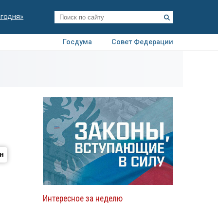
егодня»
Госдума
Совет Федерации
я
Авто
Недвижимость
Технологии
иза
Интересное за неделю