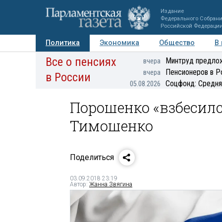
Издание
Федерального Собран
Российской Федераци
Политика
Экономика
Общество
В
Все о пенсиях
Фото
Авторы
Персоны
Мнения
Регионы
Минтруд предлож
вчера
Пенсионеров в Р
вчера
в России
Соцфонд: Средня
05.08.2026
Порошенко «взбесилс
Тимошенко
Поделиться
03.09.2018 23:19
Автор:
Жанна Звягина