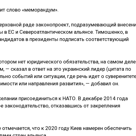
есит слово «меморандум».
Верховной раде законопроект, подразумевающий внесен
ы в ЕС и Североатлантическом альянсе. Тимошенко, в
кандидатов в президенты подписать соответствующий
отором нет юридического обязательства, на самом деле
, — сказал в ответ на это украинский лидер (цитата по
льно событий или ситуации, где речь идет о суверенитете
имости или направления развития», — добавил он.
желании присоединиться к НАТО. В декабре 2014 года
е законодательство, отказавшись от закрепления
отмечается, что к 2020 году Киев намерен обеспечить
ами стран альянса.