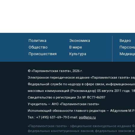
Политика
Экономика
Видео
Общество
В мире
Персон
Происшествия
Культура
Медиац
© «Парламентская газета», 2026 г.
Электронное периодическое издание «Парламентская газета» за
Федеральной службе по надзору в сфере связи, информационных
массовых коммуникаций (Роскомнадзор) 05 августа 2011 года. 1
Свидетельство о регистрации Эл № ФС77-46097
Учредитель — АНО «Парламентская газета»
Исполняющий обязанности главного редактора — Абдуллаев М.Р
Тел.: +7 (495) 637–69–79 E-mail:
pg@pnp.ru
«Парламентская газета» - официальное еженедельное издание Фе
федеральных конституционных законов, федеральных законов и а