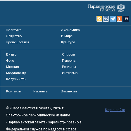
Политика
Экономика
Общество
В мире
Происшествия
Культура
Видео
Опросы
Фото
Персоны
Мнения
Регионы
Медиацентр
Интервью
Колумнисты
Контакты
Реклама
Вакансии
© «Парламентская газета», 2026 г.
Карта сайта
Электронное периодическое издание
«Парламентская газета» зарегистрировано в
Федеральной службе по надзору в сфере