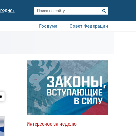
егодня»
Госдума
Совет Федерации
я
Авто
Недвижимость
Технологии
иза
Интересное за неделю