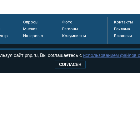
Опросы
Фото
Контакты
ы
Мнения
Регионы
Реклама
ентр
Интервью
Колумнисты
Вакансии
льзуя сайт pnp.ru, Вы соглашаетесь с
использованием файлов c
регистрировано в
СОГЛАСЕН
 технологий и
8+
.
дерального Собрания РФ. Издается с 1997 года. Учредители газеты - Государств
ктов палат Федерального Собрания. «Парламентская газета» имеет пункты печати
оверная информация о принимаемых в стране законах и деятельности депутатов и
ехнологии