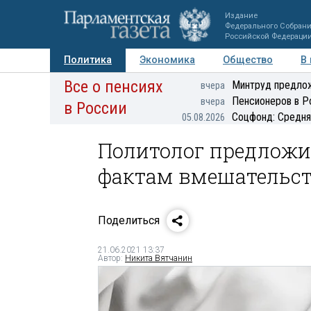
Издание
Федерального Собран
Российской Федераци
Политика
Экономика
Общество
В
Все о пенсиях
Фото
Авторы
Персоны
Мнения
Регионы
Минтруд предлож
вчера
Пенсионеров в Р
вчера
в России
Соцфонд: Средня
05.08.2026
Политолог предложил
фактам вмешательст
Поделиться
21.06.2021 13:37
Автор:
Никита Вятчанин