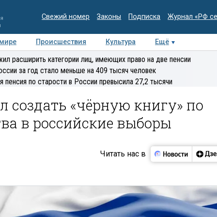
Свежий номер
Законы
Подписка
Журнал «РФ с
ия
и
 мире
Происшествия
Культура
Ещё
Медиацентр
Интервью
Колумнисты
Делова
ил расширить категории лиц, имеющих право на две пенсии
эксперт
оссии за год стало меньше на 409 тысяч человек
я пенсия по старости в России превысила 27,2 тысячи
 создать «чёрную книгу» по
ва в российские выборы
Читать нас в