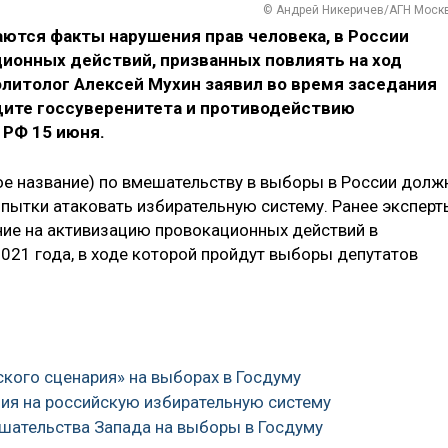
© Андрей Никеричев/АГН Моск
раются факты нарушения прав человека, в России
ионных действий, призванных повлиять на ход
олитолог Алексей Мухин заявил во время заседания
щите госсуверенитета и противодействию
 РФ 15 июня.
ное название) по вмешательству в выборы в России долж
опытки атаковать избирательную систему. Ранее эксперт
ние на активизацию провокационных действий в
021 года, в ходе которой пройдут выборы депутатов
ского сценария» на выборах в Госдуму
ния на российскую избирательную систему
ешательства Запада на выборы в Госдуму