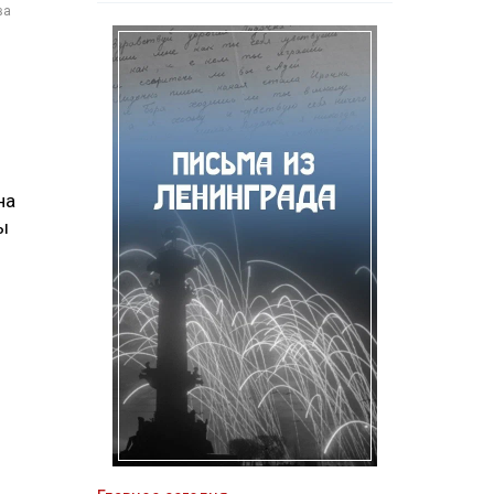
ва
на
ы