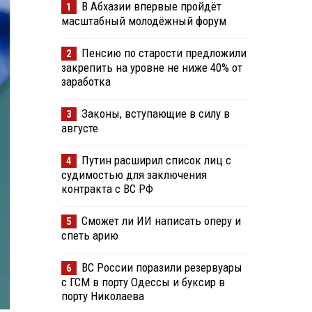
В Абхазии впервые пройдёт
1
масштабный молодёжный форум
Пенсию по старости предложили
2
закрепить на уровне не ниже 40% от
заработка
Законы, вступающие в силу в
3
августе
Путин расширил список лиц с
4
судимостью для заключения
контракта с ВС РФ
Сможет ли ИИ написать оперу и
5
спеть арию
ВС России поразили резервуары
6
с ГСМ в порту Одессы и буксир в
порту Николаева