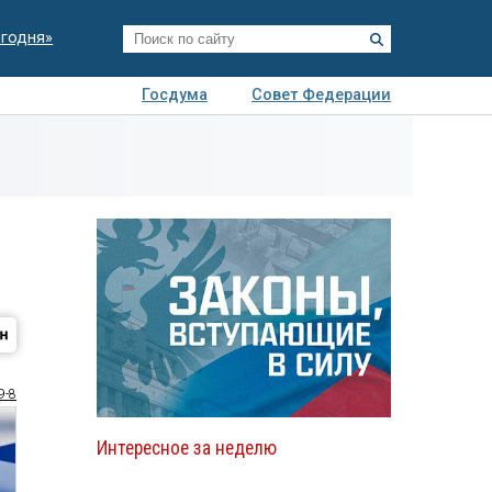
егодня»
Госдума
Совет Федерации
я
Авто
Недвижимость
Технологии
иза
9-8
Интересное за неделю