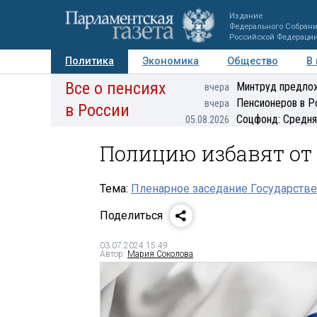
Издание
Федерального Собран
Российской Федераци
Политика
Экономика
Общество
В
Все о пенсиях
Фото
Авторы
Персоны
Мнения
Регионы
Минтруд предлож
вчера
Пенсионеров в Р
вчера
в России
Соцфонд: Средня
05.08.2026
Полицию избавят о
Тема:
Пленарное заседание Государстве
Поделиться
03.07.2024 15:49
Автор:
Мария Соколова