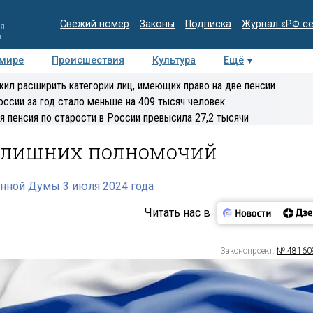
Свежий номер
Законы
Подписка
Журнал «РФ с
ия
и
 мире
Происшествия
Культура
Ещё
Медиацентр
Интервью
Колумнисты
Делова
ил расширить категории лиц, имеющих право на две пенсии
эксперт
оссии за год стало меньше на 409 тысяч человек
я пенсия по старости в России превысила 27,2 тысячи
т лишних полномочий
нной Думы 3 июля 2024 года
Читать нас в
Законопроект:
№ 48160