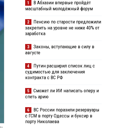
В Абхазии впервые пройдёт
1
масштабный молодёжный форум
Пенсию по старости предложили
2
закрепить на уровне не ниже 40% от
заработка
Законы, вступающие в силу в
3
августе
Путин расширил список лиц с
4
судимостью для заключения
контракта с ВС РФ
Сможет ли ИИ написать оперу и
5
спеть арию
ВС России поразили резервуары
6
с ГСМ в порту Одессы и буксир в
порту Николаева
а»