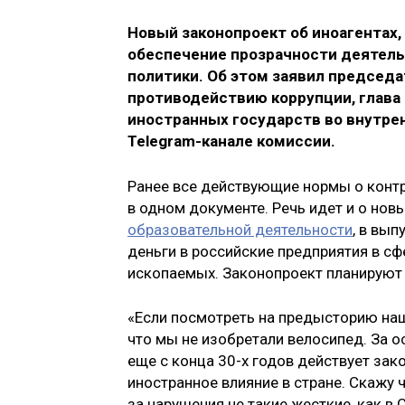
Новый законопроект об иноагентах,
обеспечение прозрачности деятель
политики. Об этом заявил председ
противодействию коррупции, глава
иностранных государств во внутре
Telegram-канале комиссии.
Ранее все действующие нормы о конт
в одном документе. Речь идет и о нов
образовательной деятельности
, в вы
деньги в российские предприятия в с
ископаемых. Законопроект планируют 
«Если посмотреть на предысторию наш
что мы не изобретали велосипед. За о
еще с конца 30-х годов действует зак
иностранное влияние в стране. Скажу 
за нарушения не такие жесткие, как в