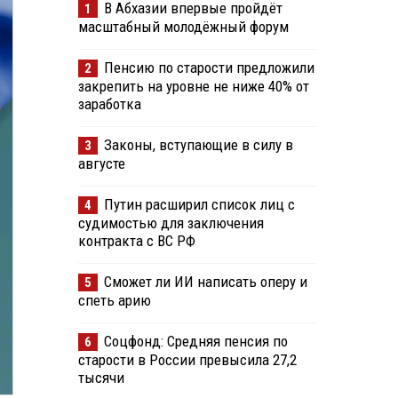
В Абхазии впервые пройдёт
1
масштабный молодёжный форум
Пенсию по старости предложили
2
закрепить на уровне не ниже 40% от
заработка
Законы, вступающие в силу в
3
августе
Путин расширил список лиц с
4
судимостью для заключения
контракта с ВС РФ
Сможет ли ИИ написать оперу и
5
спеть арию
Соцфонд: Средняя пенсия по
6
старости в России превысила 27,2
тысячи