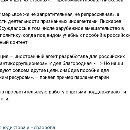
мер «все же не запретительная, не репрессивная», а
сти деятельности признанных иноагентами. Пискарев
обсуждалось в том числе зарубежное вмешательство в
политику, когда под видом учебных пособий в российск
ный контент.
ация — иностранный агент разработала для российских
нтикоррупционера». Идея благородная. <...> Но наши
уют совсем другие цели, снабдив пособие для
им ресурсам», — привел пример парламентарий.
 на просветительскую работу с детьми поддерживают и
оги.
Венедиктова и Невзорова