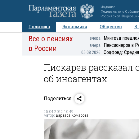
Издание
Федерального Собран
Российской Федераци
Политика
Экономика
Общество
В
Все о пенсиях
Фото
Авторы
Персоны
Мнения
Регионы
Минтруд предлож
вчера
Пенсионеров в Р
вчера
в России
Соцфонд: Средня
05.08.2026
Пискарев рассказал 
об иноагентах
Поделиться
25.04.2022 10:49
Автор:
Варвара Комарова