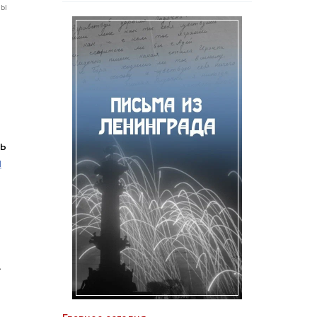
мы
ть
и
А