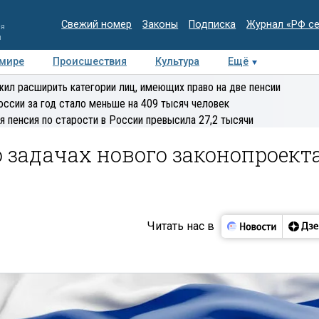
Свежий номер
Законы
Подписка
Журнал «РФ с
ия
и
 мире
Происшествия
Культура
Ещё
Медиацентр
Интервью
Колумнисты
Делова
ил расширить категории лиц, имеющих право на две пенсии
эксперт
оссии за год стало меньше на 409 тысяч человек
я пенсия по старости в России превысила 27,2 тысячи
о задачах нового законопроект
Читать нас в