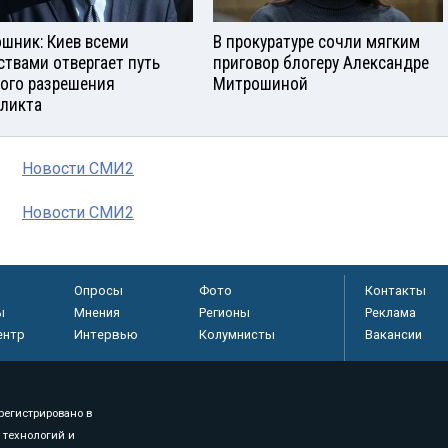
шник: Киев всеми
В прокуратуре сочли мягким
ствами отвергает путь
приговор блогеру Александре
ого разрешения
Митрошиной
ликта
Новости СМИ2
Новости СМИ2
Опросы
Фото
Контакты
ы
Мнения
Регионы
Реклама
ентр
Интервью
Колумнисты
Вакансии
регистрировано в
 технологий и