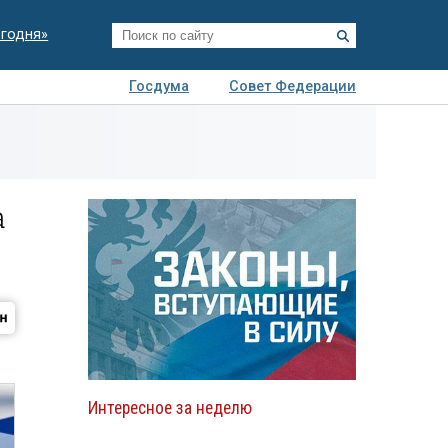
егодня»
Госдума
Совет Федерации
я
Авто
Недвижимость
Технологии
иза
а
Интересное за неделю