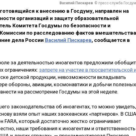
Василий Пискарев
© пресс-служба Госду
 готовящийся к внесению в Госдуму, направлен на
ности организаций и защиту образовательной
атель Комитета Госдумы по безопасности и
 Комиссии по расследованию фактов вмешательства
нние дела России
Василий Пискарев
, сообщается в
роле за деятельностью иноагентов предложили обобщи
ых ограничениях:
запрете на участие в просветительской 
пуске детской продукции, невозможности вкладывать
фере обороны, авиации, космонавтики и добычи полезных
внести на рассмотрение Госдумы на этой неделе.
его законодательства об иноагентах, то можно увидеть,
снову взяли опыт наших заокеанских «партнеров». В СШ
он FARA, который достаточно жестко ограничивает
честно, наши требования к иноагентам и ответственность
 США и других странах», — прокомментировал Пискарев.