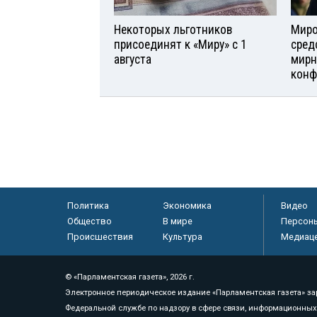
Некоторых льготников
Миро
присоединят к «Миру» с 1
сред
августа
мирн
конф
Политика
Экономика
Видео
Общество
В мире
Персон
Происшествия
Культура
Медиац
© «Парламентская газета», 2026 г.
Электронное периодическое издание «Парламентская газета» за
Федеральной службе по надзору в сфере связи, информационных