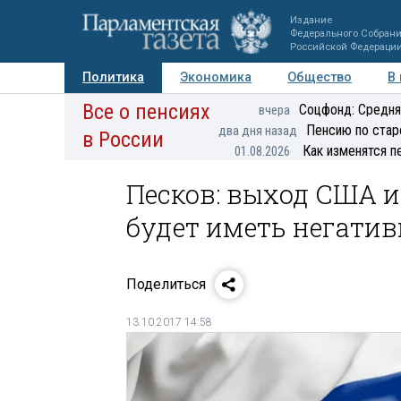
Издание
Федерального Собран
Российской Федераци
Политика
Экономика
Общество
В
Все о пенсиях
Фото
Авторы
Персоны
Мнения
Регионы
Соцфонд: Средня
вчера
Пенсию по стар
два дня назад
в России
Как изменятся п
01.08.2026
Песков: выход США и
будет иметь негати
Поделиться
13.10.2017 14:58