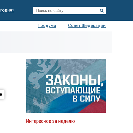
егодня»
Госдума
Совет Федерации
я
Авто
Недвижимость
Технологии
иза
Интересное за неделю