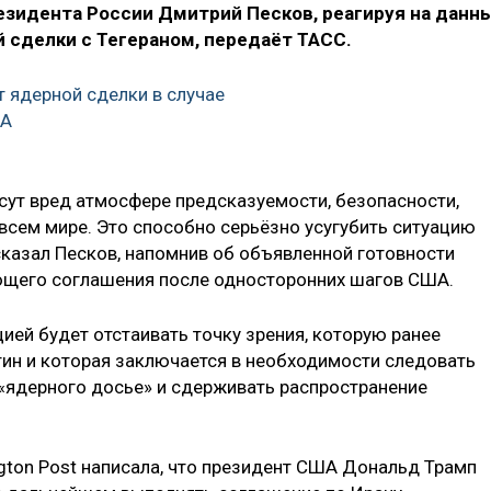
езидента России Дмитрий Песков, реагируя на данн
 сделки с Тегераном, передаёт ТАСС.
т ядерной сделки в случае
ША
ут вред атмосфере предсказуемости, безопасности,
всем мире. Это способно серьёзно усугубить ситуацию
сказал Песков, напомнив об объявленной готовности
ующего соглашения после односторонних шагов США.
ией будет отстаивать точку зрения, которую ранее
ин и которая заключается в необходимости следовать
 «ядерного досье» и сдерживать распространение
ngton Post написала, что президент США Дональд Трамп