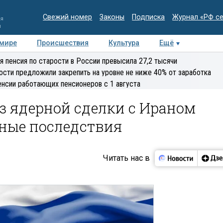
Свежий номер
Законы
Подписка
Журнал «РФ с
ия
и
 мире
Происшествия
Культура
Ещё
Медиацентр
Интервью
Колумнисты
Делова
я пенсия по старости в России превысила 27,2 тысячи
эксперт
ости предложили закрепить на уровне не ниже 40% от заработка
енсии работающих пенсионеров с 1 августа
з ядерной сделки с Ираном
вные последствия
Читать нас в