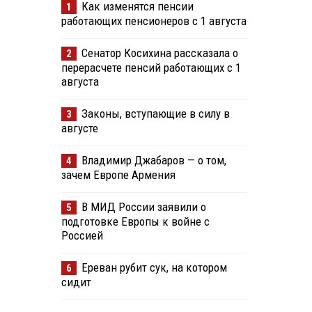
Как изменятся пенсии
1
работающих пенсионеров с 1 августа
Сенатор Косихина рассказала о
2
перерасчете пенсий работающих с 1
августа
Законы, вступающие в силу в
3
августе
Владимир Джабаров — о том,
4
зачем Европе Армения
В МИД России заявили о
5
подготовке Европы к войне с
Россией
Ереван рубит сук, на котором
6
сидит