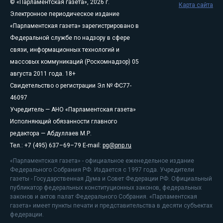
© «Парламентская газета», 2026 г.
Карта сайта
Электронное периодическое издание
«Парламентская газета» зарегистрировано в
Федеральной службе по надзору в сфере
связи, информационных технологий и
массовых коммуникаций (Роскомнадзор) 05
августа 2011 года. 18+
Свидетельство о регистрации Эл № ФС77-
46097
Учредитель — АНО «Парламентская газета»
Исполняющий обязанности главного
редактора — Абдуллаев М.Р.
Тел.: +7 (495) 637–69–79 E-mail:
pg@pnp.ru
«Парламентская газета» - официальное еженедельное издание
Федерального Собрания РФ. Издается с 1997 года. Учредители
газеты - Государственная Дума и Совет Федерации РФ. Официальный
публикатор федеральных конституционных законов, федеральных
законов и актов палат Федерального Собрания. «Парламентская
газета» имеет пункты печати и представительства в десяти субъектах
федерации.