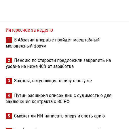
Интересное за неделю
В Абхазии впервые пройдёт масштабный
1
молодёжный форум
Пенсию по старости предложили закрепить на
2
уровне не ниже 40% от заработка
Законы, вступающие в силу в августе
3
Путин расширил список лиц с судимостью для
4
заключения контракта с ВС РФ
Сможет ли ИИ написать оперу и спеть арию
5