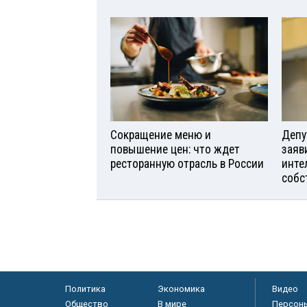
Сокращение меню и
Депу
повышение цен: что ждет
заяв
ресторанную отрасль в России
инте
собс
Политика
Экономика
Видео
Общество
В мире
Персон