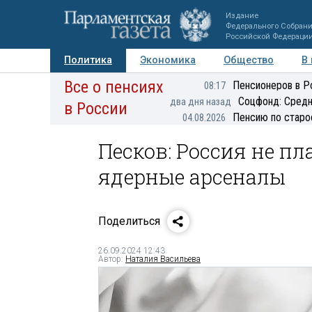
Издание
Федерального Собран
Российской Федераци
Политика
Экономика
Общество
В
Все о пенсиях
Фото
Авторы
Персоны
Мнения
Регионы
Пенсионеров в Р
08:17
Соцфонд: Средн
два дня назад
в России
Пенсию по старо
04.08.2026
Песков: Россия не п
ядерные арсеналы
Поделиться
26.09.2024 12:43
Автор:
Наталия Васильева