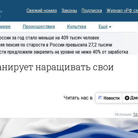
Свежий номер
Законы
Подписка
Журнал «РФ с
ия
и
 мире
Происшествия
Культура
Ещё
Медиацентр
Интервью
Колумнисты
Делова
оссии за год стало меньше на 409 тысяч человек
эксперт
яя пенсия по старости в России превысила 27,2 тысячи
сти предложили закрепить на уровне не ниже 40% от заработка
ланирует наращивать свои
Читать нас в
Источник:
ТА