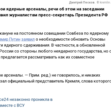
Дмитрий Песков.
© kremlin.
ои ядерные арсеналы, речи об этом на заседании
аявил журналистам пресс-секретарь Президента РФ
накануне на постоянном совещании Совбеза по ядерному
имир Путин
заявил
о необходимости обновить Основы
и ядерного сдерживания. В частности, в обновленной
России со стороны любого неядерного государства, но 
 предлагается рассматривать как их совместное
ые арсеналы. — Прим. ред.) не говорилось, и никаких
казал официальный представитель Кремля, слова которог
ce24 незаконно проникла в
вместе с ВСУ