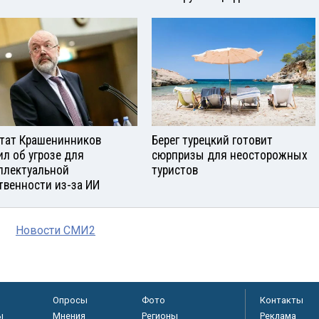
тат Крашенинников
Берег турецкий готовит
ил об угрозе для
сюрпризы для неосторожных
ллектуальной
туристов
твенности из-за ИИ
Новости СМИ2
Опросы
Фото
Контакты
ы
Мнения
Регионы
Реклама