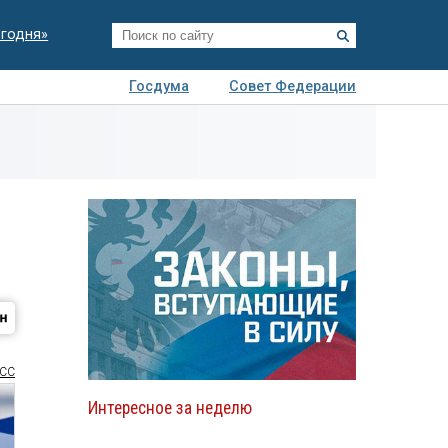
егодня»
Госдума
Совет Федерации
я
Авто
Недвижимость
Технологии
иза
СС
Интересное за неделю