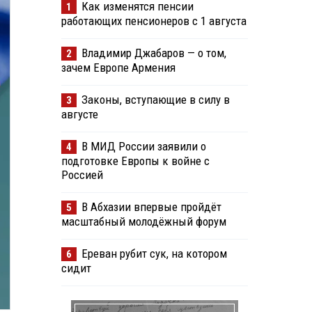
Как изменятся пенсии
1
работающих пенсионеров с 1 августа
Владимир Джабаров — о том,
2
зачем Европе Армения
Законы, вступающие в силу в
3
августе
В МИД России заявили о
4
подготовке Европы к войне с
Россией
В Абхазии впервые пройдёт
5
масштабный молодёжный форум
Ереван рубит сук, на котором
6
сидит