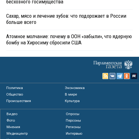
бесхозного госимущества
Сахар, мясо и лечение зубов: что подорожает в России
больше всего
Атомное молчание: почему в ООН «забыли», что ядерную
бомбу на Хиросиму сбросили США
Политика
Экономика
Общество
В мире
Происшествия
Культура
Видео
Опросы
Фото
Персоны
Мнения
Регионы
Медиацентр
Интервью