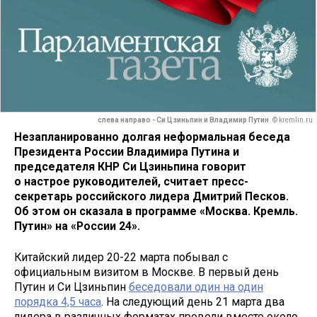
слева направо - Си Цзиньпин и Владимир Путин
© kremlin.ru
Незапланированно долгая неформальная беседа
Президента России Владимира Путина и
председателя КНР Си Цзиньпина говорит
о настрое руководителей, считает пресс-
секретарь российского лидера Дмитрий Песков.
Об этом он сказала в программе «Москва. Кремль.
Путин» на «России 24».
Китайский лидер 20-22 марта побывал с
официальным визитом в Москве. В первый день
Путин и Си Цзиньпин
беседовали один на один
порядка 4,5 часа
. На следующий день 21 марта два
лидера в различных форматах провели вместе около