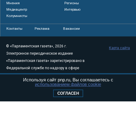
Мнения
Регионы
Медиацентр
Интервью
Колумнисты
Контакты
Реклама
Вакансии
© «Парламентская газета», 2026 г.
Карта сайта
Электронное периодическое издание
«Парламентская газета» зарегистрировано в
Федеральной службе по надзору в сфере
связи, информационных технологий и
Используя сайт pnp.ru, Вы соглашаетесь с
массовых коммуникаций (Роскомнадзор) 05
использованием файлов cookie
августа 2011 года. 18+
СОГЛАСЕН
Свидетельство о регистрации Эл № ФС77-
46097
Учредитель — АНО «Парламентская газета»
Исполняющий обязанности главного
редактора — Абдуллаев М.Р.
Тел.: +7 (495) 637–69–79 E-mail:
pg@pnp.ru