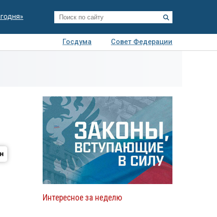
егодня»
Госдума
Совет Федерации
я
Авто
Недвижимость
Технологии
иза
Интересное за неделю