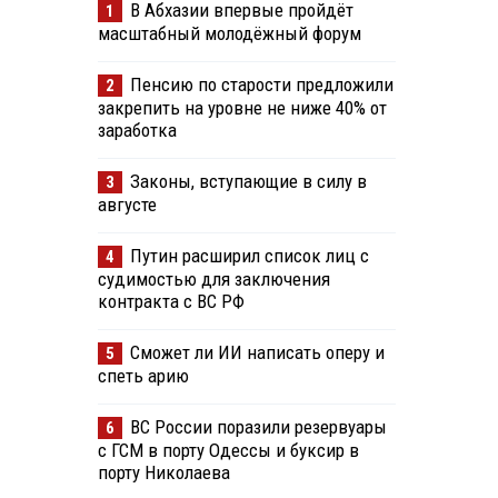
В Абхазии впервые пройдёт
1
масштабный молодёжный форум
Пенсию по старости предложили
2
закрепить на уровне не ниже 40% от
заработка
Законы, вступающие в силу в
3
августе
Путин расширил список лиц с
4
судимостью для заключения
контракта с ВС РФ
Сможет ли ИИ написать оперу и
5
спеть арию
ВС России поразили резервуары
6
с ГСМ в порту Одессы и буксир в
порту Николаева