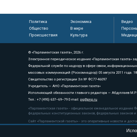
Политика
Экономика
Видео
Общество
В мире
Персон
Происшествия
Культура
Медиац
© «Парламентская газета», 2026 г.
Электронное периодическое издание «Парламентская газета» за
Федеральной службе по надзору в сфере связи, информационных
массовых коммуникаций (Роскомнадзор) 05 августа 2011 года. 1
Свидетельство о регистрации Эл № ФС77-46097
Учредитель — АНО «Парламентская газета»
Исполняющий обязанности главного редактора — Абдуллаев М.Р
Тел.: +7 (495) 637–69–79 E-mail:
pg@pnp.ru
«Парламентская газета» - официальное еженедельное издание Фе
федеральных конституционных законов, федеральных законов и а
Сайт «Парламентской газеты» - это оперативные новости и дост
«Парламентской газеты» активная ссылка на pnp.ru обязательна.
Испо
На информационном ресурсе применяются
рекомендательные т