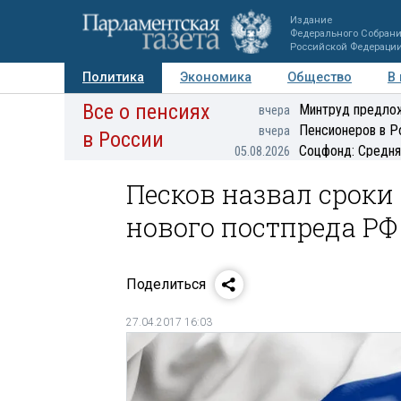
Издание
Федерального Собран
Российской Федераци
Политика
Экономика
Общество
В
Все о пенсиях
Фото
Авторы
Персоны
Мнения
Регионы
Минтруд предлож
вчера
Пенсионеров в Р
вчера
в России
Соцфонд: Средня
05.08.2026
Песков назвал срок
нового постпреда РФ
Поделиться
27.04.2017 16:03