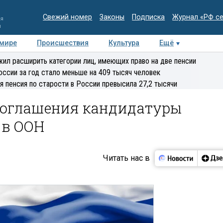
Свежий номер
Законы
Подписка
Журнал «РФ с
ия
и
 мире
Происшествия
Культура
Ещё
Медиацентр
Интервью
Колумнисты
Делова
ил расширить категории лиц, имеющих право на две пенсии
эксперт
оссии за год стало меньше на 409 тысяч человек
я пенсия по старости в России превысила 27,2 тысячи
и оглашения кандидатуры
 в ООН
Читать нас в