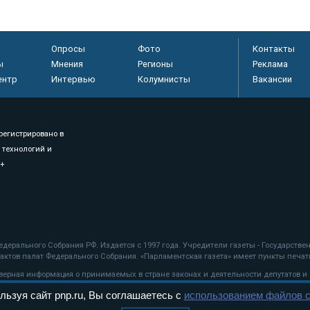
Опросы
Фото
Контакты
ы
Мнения
Регионы
Реклама
ентр
Интервью
Колумнисты
Вакансии
регистрировано в
 технологий и
8+
.
дерального Собрания РФ. Издается с 1997 года. Учредители газеты - Государств
ктов палат Федерального Собрания. «Парламентская газета» имеет пункты печати
оверная информация о принимаемых в стране законах и деятельности депутатов и
льзуя сайт pnp.ru, Вы соглашаетесь с
использованием файлов c
ехнологии