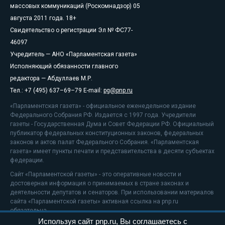
массовых коммуникаций (Роскомнадзор) 05
августа 2011 года. 18+
Свидетельство о регистрации Эл № ФС77-
46097
Учредитель — АНО «Парламентская газета»
Исполняющий обязанности главного
редактора — Абдуллаев М.Р.
Тел.: +7 (495) 637–69–79 E-mail:
pg@pnp.ru
«Парламентская газета» - официальное еженедельное издание
Федерального Собрания РФ. Издается с 1997 года. Учредители
газеты - Государственная Дума и Совет Федерации РФ. Официальный
публикатор федеральных конституционных законов, федеральных
законов и актов палат Федерального Собрания. «Парламентская
газета» имеет пункты печати и представительства в десяти субъектах
федерации.
Сайт «Парламентской газеты» - это оперативные новости и
достоверная информация о принимаемых в стране законах и
деятельности депутатов и сенаторов. При использовании материалов
сайта «Парламентской газеты» активная ссылка на pnp.ru
обязательна.
Используя сайт pnp.ru, Вы соглашаетесь с
На информационном ресурсе применяются
рекомендательные