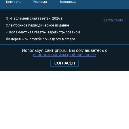
Контакты
Реклама
Вакансии
© «Парламентская газета», 2026 г.
Карта сайта
Электронное периодическое издание
«Парламентская газета» зарегистрировано в
Федеральной службе по надзору в сфере
связи, информационных технологий и
Используя сайт pnp.ru, Вы соглашаетесь с
массовых коммуникаций (Роскомнадзор) 05
использованием файлов cookie
августа 2011 года. 18+
СОГЛАСЕН
Свидетельство о регистрации Эл № ФС77-
46097
Учредитель — АНО «Парламентская газета»
Исполняющий обязанности главного
редактора — Абдуллаев М.Р.
Тел.: +7 (495) 637–69–79 E-mail:
pg@pnp.ru
«Парламентская газета» - официальное еженедельное издание
Федерального Собрания РФ. Издается с 1997 года. Учредители
газеты - Государственная Дума и Совет Федерации РФ. Официальный
публикатор федеральных конституционных законов, федеральных