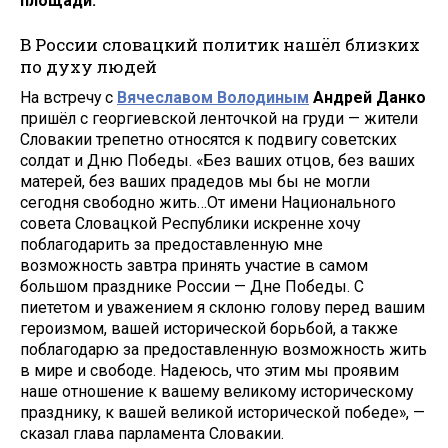
площади.
В России словацкий политик нашёл близких
по духу людей
На встречу с
Вячеславом Володиным
Андрей Данко
пришёл с георгиевской ленточкой на груди — жители
Словакии трепетно относятся к подвигу советских
солдат и Дню Победы. «Без ваших отцов, без ваших
матерей, без ваших прадедов мы бы не могли
сегодня свободно жить…От имени Национального
совета Словацкой Республики искренне хочу
поблагодарить за предоставленную мне
возможность завтра принять участие в самом
большом празднике России — Дне Победы. С
пиететом и уважением я склоню голову перед вашим
героизмом, вашей исторической борьбой, а также
поблагодарю за предоставленную возможность жить
в мире и свободе. Надеюсь, что этим мы проявим
наше отношение к вашему великому историческому
празднику, к вашей великой исторической победе», —
сказал глава парламента Словакии.