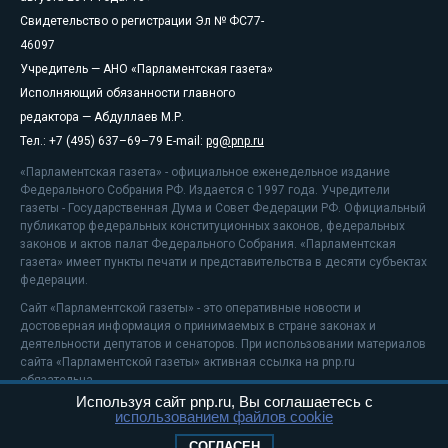
Свидетельство о регистрации Эл № ФС77-
46097
Учредитель — АНО «Парламентская газета»
Исполняющий обязанности главного
редактора — Абдуллаев М.Р.
Тел.: +7 (495) 637–69–79 E-mail:
pg@pnp.ru
«Парламентская газета» - официальное еженедельное издание
Федерального Собрания РФ. Издается с 1997 года. Учредители
газеты - Государственная Дума и Совет Федерации РФ. Официальный
публикатор федеральных конституционных законов, федеральных
законов и актов палат Федерального Собрания. «Парламентская
газета» имеет пункты печати и представительства в десяти субъектах
федерации.
Сайт «Парламентской газеты» - это оперативные новости и
достоверная информация о принимаемых в стране законах и
деятельности депутатов и сенаторов. При использовании материалов
сайта «Парламентской газеты» активная ссылка на pnp.ru
обязательна.
Используя сайт pnp.ru, Вы соглашаетесь с
На информационном ресурсе применяются
рекомендательные
использованием файлов cookie
технологии
Положение о защите персональных данных
СОГЛАСЕН