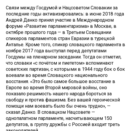
Связи между Госдумой и Нацсоветом Словакии за
последние годы активизировались: в июне 2018 года
Андрей Данко принял участие в Международном
форуме «Развитие парламентаризма» в Москве, в
октябре прошлого года — в Третьем Совещании
спикеров парламентов стран Евразии в турецкой
Анталье. Кроме того, спикер словацкого парламента в
ноябре 2017 года выступал перед депутатами
Госдумы на пленарном заседании. Тогда он отметил,
что словаки «с почётом и пиететом» вспоминают
советских партизан, с которыми в 1944 году бок о бок
воевали во время Словацкого национального
восстания. «Это было самое большое восстание в
Европе во время Второй мировой войны, оно
показало решимость нашего народа бороться за
свободу и против фашизма. Без вашей героической
помощи нам воевать было бы очень трудно», —
сказал Данко. В словацком Нацсовете —
однопалатном парламенте, насчитывающем 150
депутатов, в группу дружбы с Россией входит треть
законодателей.