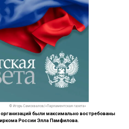
© Игорь Самохвалов/«Парламентская газета»
 организаций были максимально востребованы
биркома России Элла Памфилова.