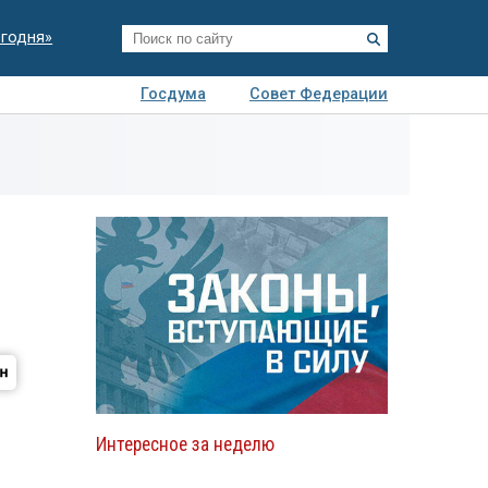
егодня»
Госдума
Совет Федерации
я
Авто
Недвижимость
Технологии
иза
Интересное за неделю