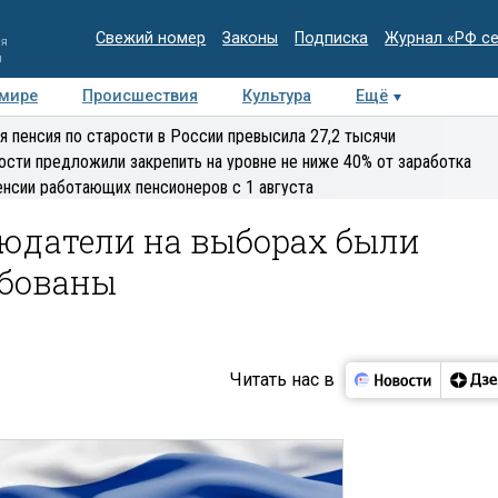
Свежий номер
Законы
Подписка
Журнал «РФ с
ия
и
 мире
Происшествия
Культура
Ещё
Медиацентр
Интервью
Колумнисты
Делова
я пенсия по старости в России превысила 27,2 тысячи
эксперт
ости предложили закрепить на уровне не ниже 40% от заработка
енсии работающих пенсионеров с 1 августа
людатели на выборах были
ебованы
Читать нас в