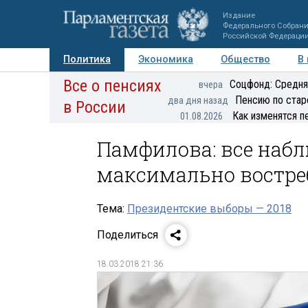
Издание
Федерального Собран
Российской Федераци
Политика
Экономика
Общество
В
Все о пенсиях
Фото
Авторы
Персоны
Мнения
Регионы
Соцфонд: Средня
вчера
Пенсию по стар
два дня назад
в России
Как изменятся п
01.08.2026
Памфилова: все наб
максимально востр
Тема:
Президентские выборы — 2018
Поделиться
18.03.2018 21:36