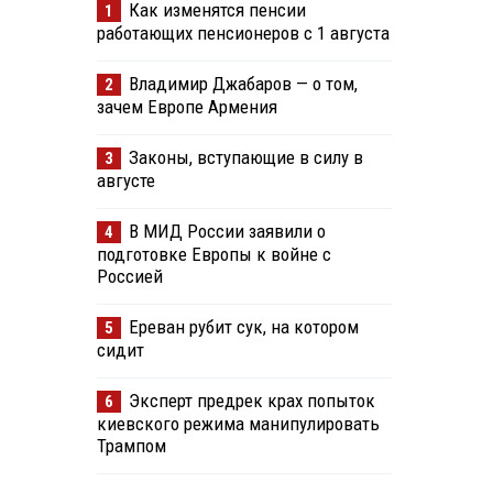
Как изменятся пенсии
1
работающих пенсионеров с 1 августа
Владимир Джабаров — о том,
2
зачем Европе Армения
Законы, вступающие в силу в
3
августе
В МИД России заявили о
4
подготовке Европы к войне с
Россией
Ереван рубит сук, на котором
5
сидит
Эксперт предрек крах попыток
6
киевского режима манипулировать
Трампом