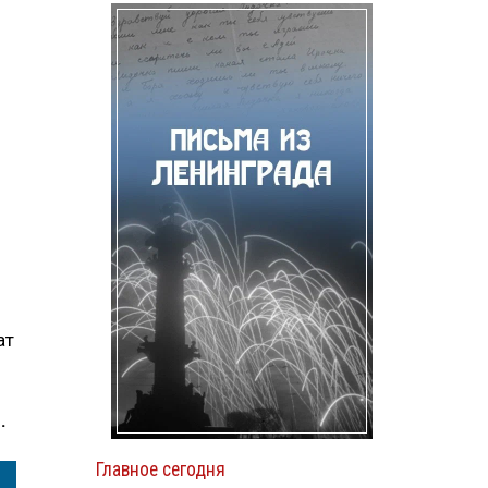
ы
ат
.
Главное сегодня