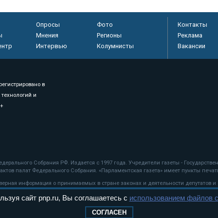
Опросы
Фото
Контакты
ы
Мнения
Регионы
Реклама
ентр
Интервью
Колумнисты
Вакансии
регистрировано в
 технологий и
8+
.
дерального Собрания РФ. Издается с 1997 года. Учредители газеты - Государств
ктов палат Федерального Собрания. «Парламентская газета» имеет пункты печати
оверная информация о принимаемых в стране законах и деятельности депутатов и
льзуя сайт pnp.ru, Вы соглашаетесь с
использованием файлов c
ехнологии
СОГЛАСЕН