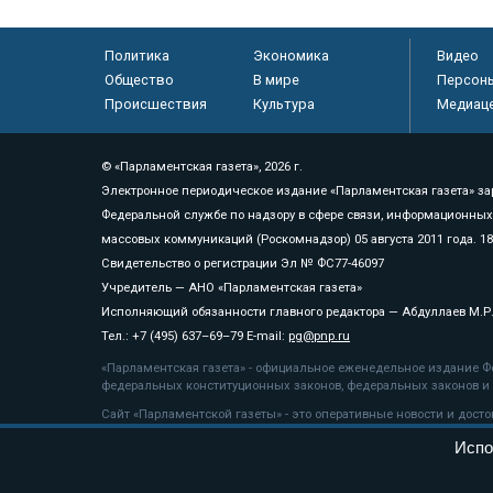
Политика
Экономика
Видео
Общество
В мире
Персон
Происшествия
Культура
Медиац
© «Парламентская газета», 2026 г.
Электронное периодическое издание «Парламентская газета» за
Федеральной службе по надзору в сфере связи, информационных
массовых коммуникаций (Роскомнадзор) 05 августа 2011 года. 1
Свидетельство о регистрации Эл № ФС77-46097
Учредитель — АНО «Парламентская газета»
Исполняющий обязанности главного редактора — Абдуллаев М.Р
Тел.: +7 (495) 637–69–79 E-mail:
pg@pnp.ru
«Парламентская газета» - официальное еженедельное издание Фе
федеральных конституционных законов, федеральных законов и а
Сайт «Парламентской газеты» - это оперативные новости и дост
«Парламентской газеты» активная ссылка на pnp.ru обязательна.
Испо
На информационном ресурсе применяются
рекомендательные т
Положение о защите персональных данных