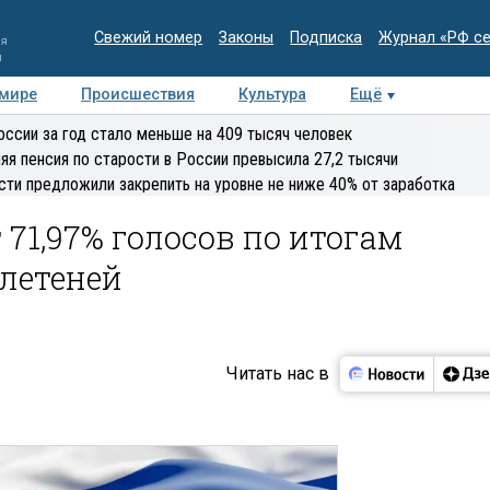
Свежий номер
Законы
Подписка
Журнал «РФ с
ия
и
 мире
Происшествия
Культура
Ещё
Медиацентр
Интервью
Колумнисты
Делова
оссии за год стало меньше на 409 тысяч человек
эксперт
яя пенсия по старости в России превысила 27,2 тысячи
сти предложили закрепить на уровне не ниже 40% от заработка
 71,97% голосов по итогам
ллетеней
Читать нас в