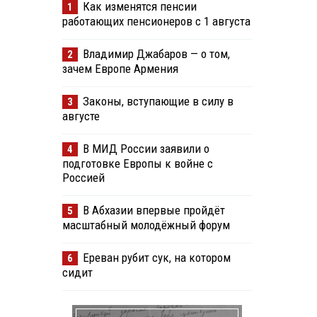
Как изменятся пенсии
1
работающих пенсионеров с 1 августа
Владимир Джабаров — о том,
2
зачем Европе Армения
Законы, вступающие в силу в
3
августе
В МИД России заявили о
4
подготовке Европы к войне с
Россией
В Абхазии впервые пройдёт
5
масштабный молодёжный форум
Ереван рубит сук, на котором
6
сидит