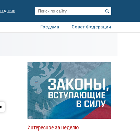
егодня»
Госдума
Совет Федерации
я
Авто
Недвижимость
Технологии
иза
Интересное за неделю