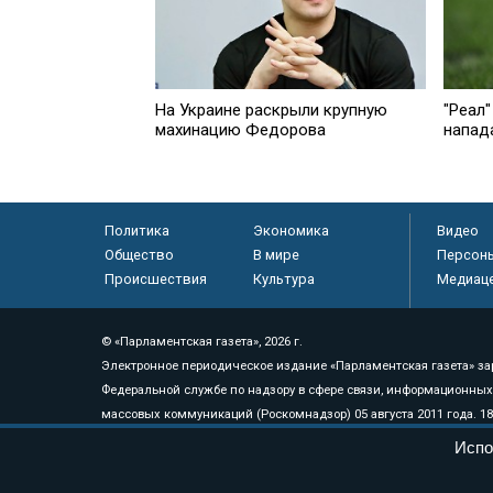
На Украине раскрыли крупную
"Реал"
махинацию Федорова
напад
Политика
Экономика
Видео
Общество
В мире
Персон
Происшествия
Культура
Медиац
© «Парламентская газета», 2026 г.
Электронное периодическое издание «Парламентская газета» за
Федеральной службе по надзору в сфере связи, информационных
массовых коммуникаций (Роскомнадзор) 05 августа 2011 года. 1
Свидетельство о регистрации Эл № ФС77-46097
Испо
Учредитель — АНО «Парламентская газета»
Исполняющий обязанности главного редактора — Абдуллаев М.Р