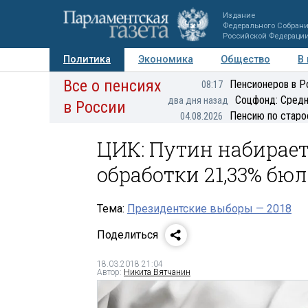
Издание
Федерального Собран
Российской Федераци
Политика
Экономика
Общество
В
Все о пенсиях
Фото
Авторы
Персоны
Мнения
Регионы
Пенсионеров в Р
08:17
Соцфонд: Средн
два дня назад
в России
Пенсию по старо
04.08.2026
ЦИК: Путин набирает
обработки 21,33% бю
Тема:
Президентские выборы — 2018
Поделиться
18.03.2018 21:04
Автор:
Никита Вятчанин