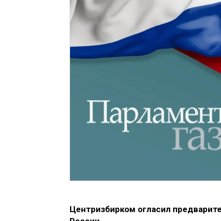
Центризбирком огласил предварите