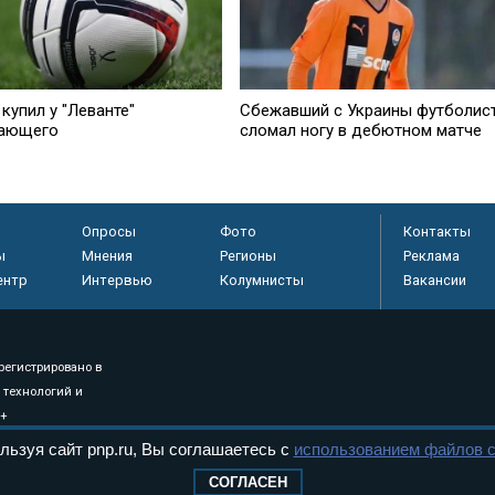
 купил у "Леванте"
Сбежавший с Украины футболис
ающего
сломал ногу в дебютном матче
Опросы
Фото
Контакты
ы
Мнения
Регионы
Реклама
ентр
Интервью
Колумнисты
Вакансии
регистрировано в
 технологий и
8+
льзуя сайт pnp.ru, Вы соглашаетесь с
использованием файлов c
СОГЛАСЕН
.