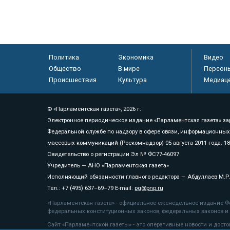
Политика
Экономика
Видео
Общество
В мире
Персон
Происшествия
Культура
Медиац
© «Парламентская газета», 2026 г.
Электронное периодическое издание «Парламентская газета» за
Федеральной службе по надзору в сфере связи, информационных
массовых коммуникаций (Роскомнадзор) 05 августа 2011 года. 1
Свидетельство о регистрации Эл № ФС77-46097
Учредитель — АНО «Парламентская газета»
Исполняющий обязанности главного редактора — Абдуллаев М.Р
Тел.: +7 (495) 637–69–79 E-mail:
pg@pnp.ru
«Парламентская газета» - официальное еженедельное издание Фе
федеральных конституционных законов, федеральных законов и а
Сайт «Парламентской газеты» - это оперативные новости и дост