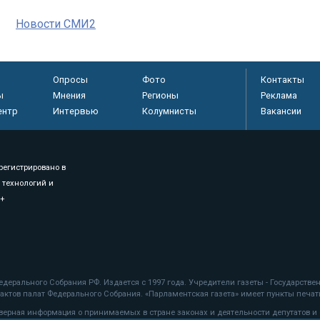
Новости СМИ2
Опросы
Фото
Контакты
ы
Мнения
Регионы
Реклама
ентр
Интервью
Колумнисты
Вакансии
регистрировано в
 технологий и
8+
.
дерального Собрания РФ. Издается с 1997 года. Учредители газеты - Государств
ктов палат Федерального Собрания. «Парламентская газета» имеет пункты печати
оверная информация о принимаемых в стране законах и деятельности депутатов и