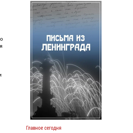
ро
я
и
и
Главное сегодня