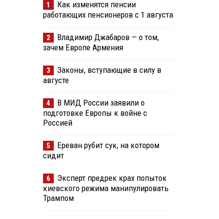
Как изменятся пенсии
1
работающих пенсионеров с 1 августа
Владимир Джабаров — о том,
2
зачем Европе Армения
Законы, вступающие в силу в
3
августе
В МИД России заявили о
4
подготовке Европы к войне с
Россией
Ереван рубит сук, на котором
5
сидит
Эксперт предрек крах попыток
6
киевского режима манипулировать
Трампом