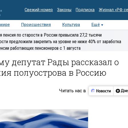
Свежий номер
Законы
Подписка
Журнал «РФ с
ия
и
 мире
Происшествия
Культура
Ещё
Медиацентр
Интервью
Колумнисты
Делова
я пенсия по старости в России превысила 27,2 тысячи
эксперт
ости предложили закрепить на уровне не ниже 40% от заработка
енсии работающих пенсионеров с 1 августа
у депутат Рады рассказал о
ия полуострова в Россию
Читать нас в