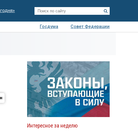
егодня»
Госдума
Совет Федерации
я
Авто
Недвижимость
Технологии
иза
Интересное за неделю