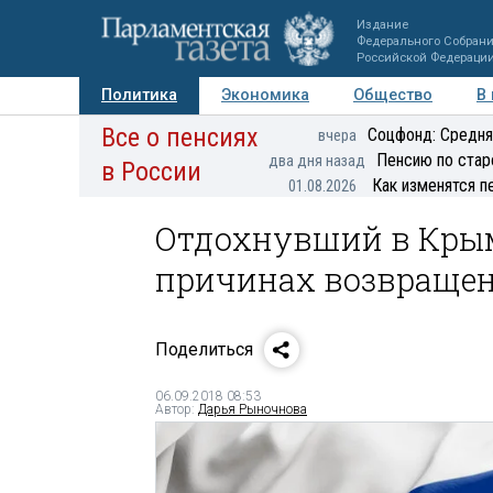
Издание
Федерального Собран
Российской Федераци
Политика
Экономика
Общество
В
Все о пенсиях
Фото
Авторы
Персоны
Мнения
Регионы
Соцфонд: Средня
вчера
Пенсию по стар
два дня назад
в России
Как изменятся п
01.08.2026
Отдохнувший в Крым
причинах возвращен
Поделиться
06.09.2018 08:53
Автор:
Дарья Рыночнова