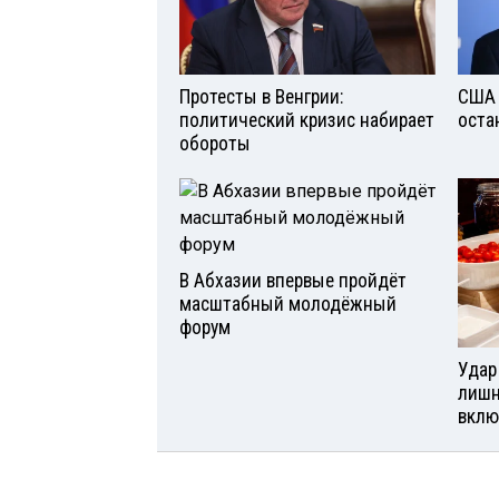
Протесты в Венгрии:
США 
политический кризис набирает
оста
обороты
В Абхазии впервые пройдёт
масштабный молодёжный
форум
Удар
лишн
вклю