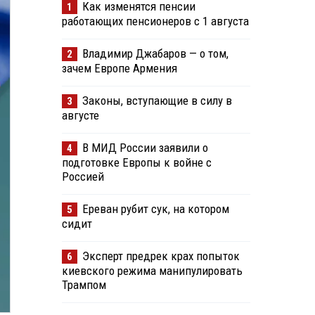
Как изменятся пенсии
1
работающих пенсионеров с 1 августа
Владимир Джабаров — о том,
2
зачем Европе Армения
Законы, вступающие в силу в
3
августе
В МИД России заявили о
4
подготовке Европы к войне с
Россией
Ереван рубит сук, на котором
5
сидит
Эксперт предрек крах попыток
6
киевского режима манипулировать
Трампом