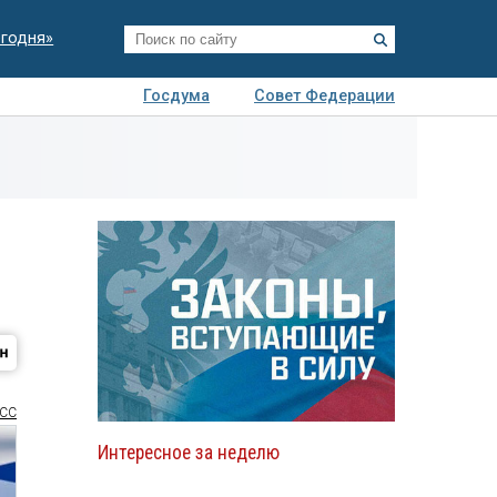
егодня»
Госдума
Совет Федерации
я
Авто
Недвижимость
Технологии
иза
СС
Интересное за неделю