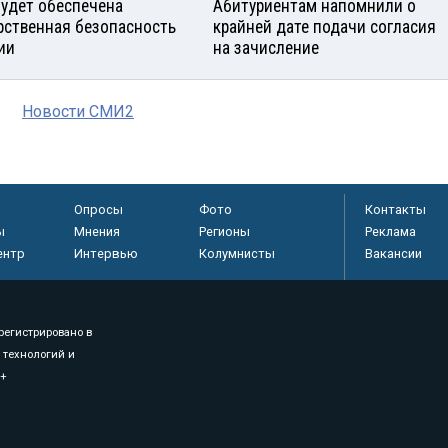
будет обеспечена
Абитуриентам напомнили о
рственная безопасность
крайней дате подачи согласия
ии
на зачисление
Новости СМИ2
Опросы
Фото
Контакты
ы
Мнения
Регионы
Реклама
ентр
Интервью
Колумнисты
Вакансии
регистрировано в
 технологий и
8+
.