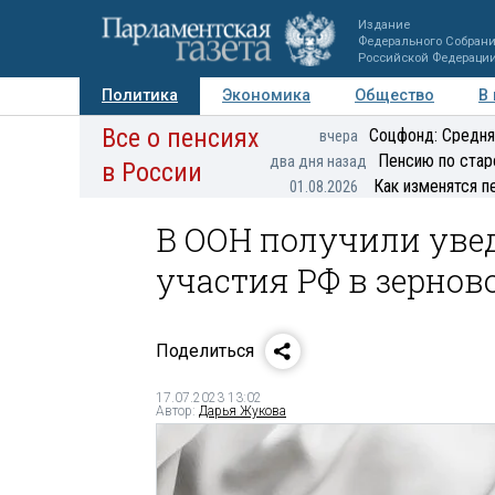
Издание
Федерального Собран
Российской Федераци
Политика
Экономика
Общество
В
Все о пенсиях
Фото
Авторы
Персоны
Мнения
Регионы
Соцфонд: Средня
вчера
Пенсию по стар
два дня назад
в России
Как изменятся п
01.08.2026
В ООН получили уве
участия РФ в зернов
Поделиться
17.07.2023 13:02
Автор:
Дарья Жукова