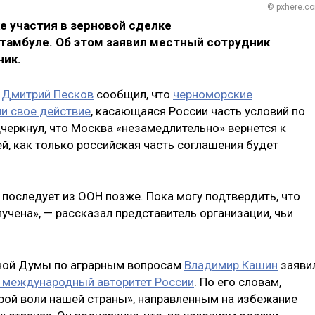
© pxhere.c
е участия в зерновой сделке
тамбуле. Об этом заявил местный сотрудник
ник.
Ф
Дмитрий Песков
сообщил, что
черноморские
и свое действие
, касающаяся России часть условий по
черкнул, что Москва «незамедлительно» вернется к
й, как только российская часть соглашения будет
 последует из ООН позже. Пока могу подтвердить, что
чена», — рассказал представитель организации, чьи
нной Думы по аграрным вопросам
Владимир Кашин
заявил
т международный авторитет России
. По его словам,
рой воли нашей страны», направленным на избежание