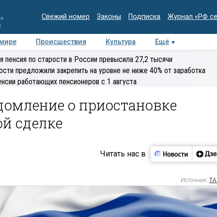
Свежий номер
Законы
Подписка
Журнал «РФ с
ия
и
 мире
Происшествия
Культура
Ещё
Медиацентр
Интервью
Колумнисты
Делова
я пенсия по старости в России превысила 27,2 тысячи
эксперт
ости предложили закрепить на уровне не ниже 40% от заработка
енсии работающих пенсионеров с 1 августа
домление о приостановке
ой сделке
Читать нас в
Источник:
ТА