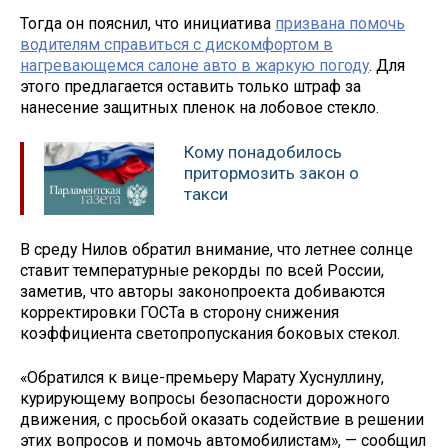
Тогда он пояснил, что инициатива
призвана помочь
водителям справиться с дискомфортом в
нагревающемся салоне авто в жаркую погоду
. Для
этого предлагается оставить только штраф за
нанесение защитных пленок на лобовое стекло.
Кому понадобилось
притормозить закон о
такси
В среду Нилов обратил внимание, что летнее солнце
ставит температурные рекорды по всей России,
заметив, что авторы законопроекта добиваются
корректировки ГОСТа в сторону снижения
коэффициента светопропускания боковых стекол.
«Обратился к вице-премьеру Марату Хуснуллину,
курирующему вопросы безопасности дорожного
движения, с просьбой оказать содействие в решении
этих вопросов и помочь автомобилистам», — сообщил