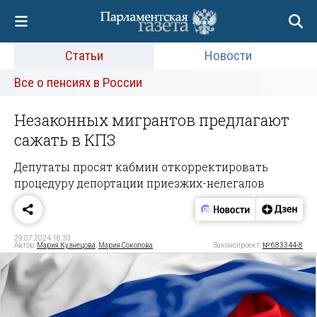
Статьи
Новости
Все о пенсиях в России
Незаконных мигрантов предлагают
сажать в КПЗ
Депутаты просят кабмин откорректировать
процедуру депортации приезжих-нелегалов
29.07.2024 16:30
Автор:
Мария Кузнецова
,
Мария Соколова
Законопроект:
№ 683344-8