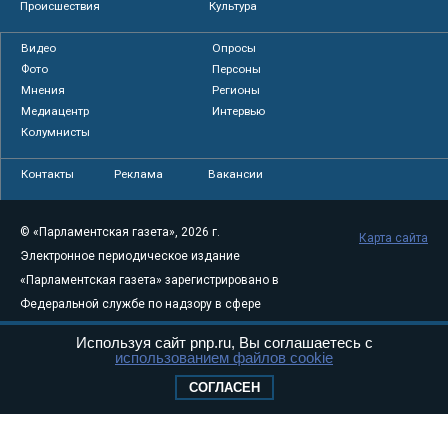
Происшествия
Культура
Видео
Опросы
Фото
Персоны
Мнения
Регионы
Медиацентр
Интервью
Колумнисты
Контакты
Реклама
Вакансии
© «Парламентская газета», 2026 г.
Карта сайта
Электронное периодическое издание
«Парламентская газета» зарегистрировано в
Федеральной службе по надзору в сфере
связи, информационных технологий и
Используя сайт pnp.ru, Вы соглашаетесь с
массовых коммуникаций (Роскомнадзор) 05
использованием файлов cookie
августа 2011 года. 18+
СОГЛАСЕН
Свидетельство о регистрации Эл № ФС77-
46097