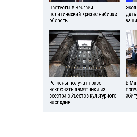
Протесты в Венгрии:
Эксп
политический кризис набирает
дать
обороты
защи
Регионы получат право
В Ми
исключать памятники из
попу
реестра объектов культурного
абит
наследия