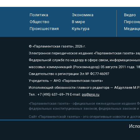
Политика
Экономика
Видео
Общество
В мире
Персон
Происшествия
Культура
Медиац
© «Парламентская газета», 2026 г.
Электронное периодическое издание «Парламентская газета» за
Федеральной службе по надзору в сфере связи, информационных
массовых коммуникаций (Роскомнадзор) 05 августа 2011 года. 1
Свидетельство о регистрации Эл № ФС77-46097
Учредитель — АНО «Парламентская газета»
Исполняющий обязанности главного редактора — Абдуллаев М.Р
Тел.: +7 (495) 637–69–79 E-mail:
pg@pnp.ru
«Парламентская газета» - официальное еженедельное издание Фе
федеральных конституционных законов, федеральных законов и а
Сайт «Парламентской газеты» - это оперативные новости и дост
«Парламентской газеты» активная ссылка на pnp.ru обязательна.
Испо
На информационном ресурсе применяются
рекомендательные т
Положение о защите персональных данных