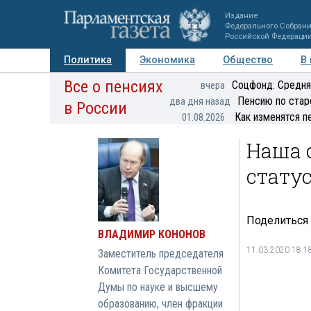
Издание
Федерального Собран
Российской Федераци
Политика
Экономика
Общество
В
Все о пенсиях
Фото
Авторы
Персоны
Мнения
Регионы
Соцфонд: Средня
вчера
Пенсию по стар
два дня назад
в России
Как изменятся п
01.08.2026
Наша 
стату
Поделиться
ВЛАДИМИР КОНОНОВ
11.03.2020 18:1
Заместитель председателя
Комитета Государственной
Думы по науке и высшему
образованию, член фракции