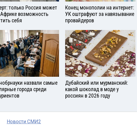
ерт: только Россия может
Конец монополии на интернет:
 Африке возможность
УК оштрафуют за навязывание
тить себя
провайдеров
нобрнауки назвали самые
Дубайский или мурманский:
лярные города среди
какой шоколад в моде у
уриентов
россиян в 2026 году
Новости СМИ2