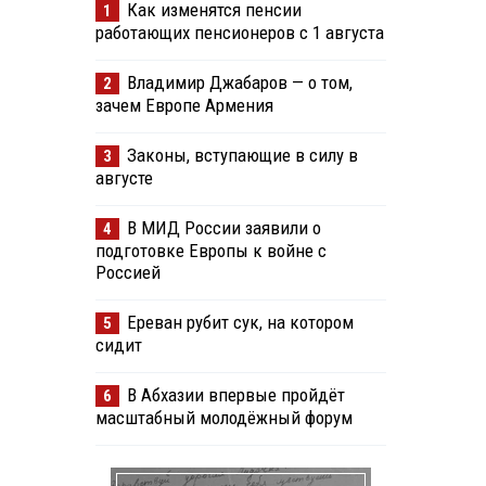
Как изменятся пенсии
1
работающих пенсионеров с 1 августа
Владимир Джабаров — о том,
2
зачем Европе Армения
Законы, вступающие в силу в
3
августе
В МИД России заявили о
4
подготовке Европы к войне с
Россией
Ереван рубит сук, на котором
5
сидит
В Абхазии впервые пройдёт
6
масштабный молодёжный форум