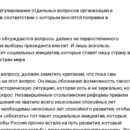
егулирования отдельных вопросов организации и
в соответствии с которым вносятся поправки в
ом обсуждаются вопросы далеко не первостепенного
на выборы президента или нет. И лишь вскользь
ет социальных инициатив, которые ставят нашу страну в
стран мира.
вопросу, должен заметить критикам, что пока сам
а на этот вопрос. Он лишь обозначил возможность таког
историческую ситуацию, которая хоть и не зеркально, но
 вопрос. Незавершённые столыпинские реформы привели
ршения не хватило всего нескольких спокойных лет
е необходимы несколько лет спокойного развития, чтоб
и «обкатать» тот пакет социальных инициатив, которые
тобы Россия прочно встала на путь развития, который
ествование хотя бы двум-трём поколениям россиян. Эт