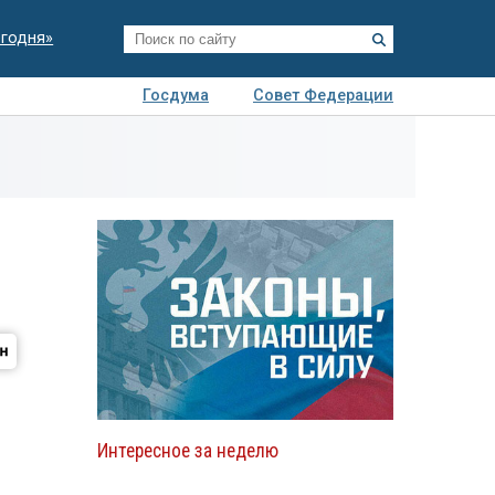
егодня»
Госдума
Совет Федерации
я
Авто
Недвижимость
Технологии
иза
Интересное за неделю