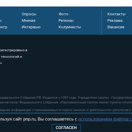
Опросы
Фото
Контакты
ы
Мнения
Регионы
Реклама
ентр
Интервью
Колумнисты
Вакансии
регистрировано в
 технологий и
8+
.
дерального Собрания РФ. Издается с 1997 года. Учредители газеты - Государств
ктов палат Федерального Собрания. «Парламентская газета» имеет пункты печати
оверная информация о принимаемых в стране законах и деятельности депутатов и
льзуя сайт pnp.ru, Вы соглашаетесь с
использованием файлов c
ехнологии
СОГЛАСЕН