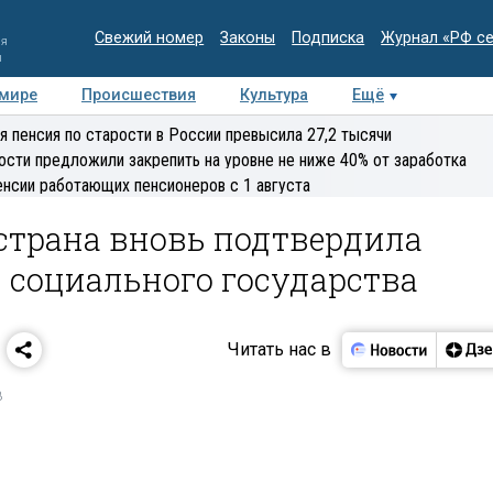
Свежий номер
Законы
Подписка
Журнал «РФ с
ия
и
 мире
Происшествия
Культура
Ещё
Медиацентр
Интервью
Колумнисты
Делова
я пенсия по старости в России превысила 27,2 тысячи
эксперт
ости предложили закрепить на уровне не ниже 40% от заработка
енсии работающих пенсионеров с 1 августа
страна вновь подтвердила
с социального государства
Читать нас в
8