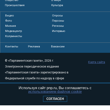
Происшествия
Культура
Видео
Опросы
Фото
Персоны
Мнения
Регионы
Медиацентр
Интервью
Колумнисты
Контакты
Реклама
Вакансии
© «Парламентская газета», 2026 г.
Карта сайта
Электронное периодическое издание
«Парламентская газета» зарегистрировано в
Федеральной службе по надзору в сфере
связи, информационных технологий и
Используя сайт pnp.ru, Вы соглашаетесь с
массовых коммуникаций (Роскомнадзор) 05
использованием файлов cookie
августа 2011 года. 18+
СОГЛАСЕН
Свидетельство о регистрации Эл № ФС77-
46097