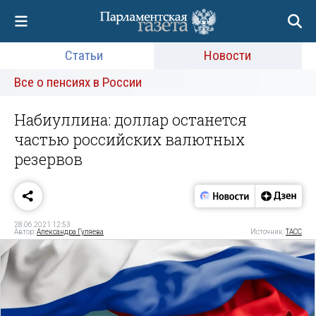
Статьи
Новости
Все о пенсиях в России
Набиуллина: доллар останется
частью российских валютных
резервов
28.06.2021 12:53
Автор:
Александра Гуляева
Источник:
ТАСС