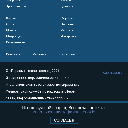
Общество
В мире
Происшествия
Культура
Видео
Опросы
Фото
Персоны
Мнения
Регионы
Медиацентр
Интервью
Колумнисты
Контакты
Реклама
Вакансии
© «Парламентская газета», 2026 г.
Карта сайта
Электронное периодическое издание
«Парламентская газета» зарегистрировано в
Федеральной службе по надзору в сфере
связи, информационных технологий и
массовых коммуникаций (Роскомнадзор) 05
Используя сайт pnp.ru, Вы соглашаетесь с
использованием файлов cookie
августа 2011 года. 18+
Свидетельство о регистрации Эл № ФС77-
СОГЛАСЕН
46097