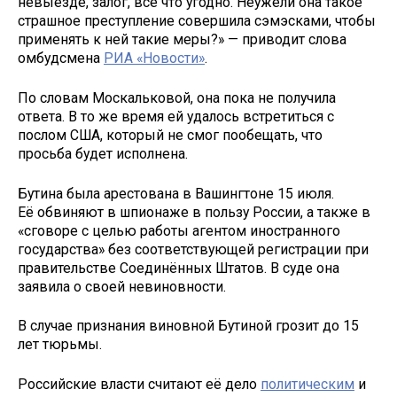
невыезде, залог, все что угодно. Неужели она такое
страшное преступление совершила сэмэсками, чтобы
применять к ней такие меры?» — приводит слова
омбудсмена
РИА «Новости»
.
По словам Москальковой, она пока не получила
ответа. В то же время ей удалось встретиться с
послом США, который не смог пообещать, что
просьба будет исполнена.
Бутина была арестована в Вашингтоне 15 июля.
Её обвиняют в шпионаже в пользу России, а также в
«сговоре c целью работы агентом иностранного
государства» без соответствующей регистрации при
правительстве Соединённых Штатов. В суде она
заявила о своей невиновности.
В случае признания виновной Бутиной грозит до 15
лет тюрьмы.
Российские власти считают её дело
политическим
и