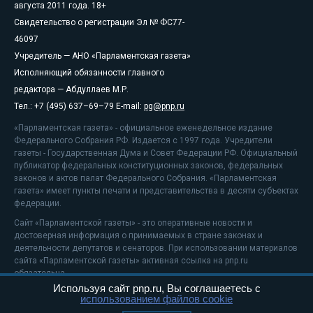
августа 2011 года. 18+
Свидетельство о регистрации Эл № ФС77-
46097
Учредитель — АНО «Парламентская газета»
Исполняющий обязанности главного
редактора — Абдуллаев М.Р.
Тел.: +7 (495) 637–69–79 E-mail:
pg@pnp.ru
«Парламентская газета» - официальное еженедельное издание
Федерального Собрания РФ. Издается с 1997 года. Учредители
газеты - Государственная Дума и Совет Федерации РФ. Официальный
публикатор федеральных конституционных законов, федеральных
законов и актов палат Федерального Собрания. «Парламентская
газета» имеет пункты печати и представительства в десяти субъектах
федерации.
Сайт «Парламентской газеты» - это оперативные новости и
достоверная информация о принимаемых в стране законах и
деятельности депутатов и сенаторов. При использовании материалов
сайта «Парламентской газеты» активная ссылка на pnp.ru
обязательна.
Используя сайт pnp.ru, Вы соглашаетесь с
На информационном ресурсе применяются
рекомендательные
использованием файлов cookie
технологии