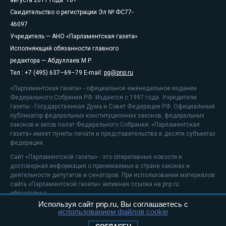
Свидетельство о регистрации Эл № ФС77-
46097
Учредитель — АНО «Парламентская газета»
Исполняющий обязанности главного
редактора — Абдуллаев М.Р.
Тел.: +7 (495) 637–69–79 E-mail:
pg@pnp.ru
«Парламентская газета» - официальное еженедельное издание
Федерального Собрания РФ. Издается с 1997 года. Учредители
газеты - Государственная Дума и Совет Федерации РФ. Официальный
публикатор федеральных конституционных законов, федеральных
законов и актов палат Федерального Собрания. «Парламентская
газета» имеет пункты печати и представительства в десяти субъектах
федерации.
Сайт «Парламентской газеты» - это оперативные новости и
достоверная информация о принимаемых в стране законах и
деятельности депутатов и сенаторов. При использовании материалов
сайта «Парламентской газеты» активная ссылка на pnp.ru
обязательна.
Используя сайт pnp.ru, Вы соглашаетесь с
На информационном ресурсе применяются
рекомендательные
использованием файлов cookie
технологии
Положение о защите персональных данных