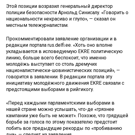
Этой позиции возразил генеральный директор
полиции безопасности Арнольд Синисалу. «Говорить о
национальности некрасиво и глупо», — сказал он
местным тележурналистам.
Прокомментировали заявление организации и в
редакции портала rus.delfi.ee. «Хоть оно вполне
укладывается в исповедуемую EKRE политическую
линию, больше всего беспокоит, что именно
молодёжь выступает со столь дремучих
националистически-шовинистических позиций», —
говорится в заявлении. В редакции портала эту
инициативу молодёжного движения EKRE связали с
предстоящими выборами в рийгикогу.
«Перед каждыми парламентскими выборами в
нашей стране можно услышать, что-де «грязнее
кампании уже быть не может». Похоже, что грядущей
борьбе за голоса по этому показателю предстоит
побить все предыдущие рекорды по «пробиванию
дна», — следует из заявления.