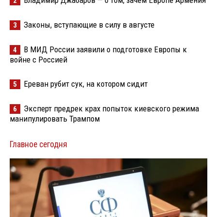
Владимир Джабаров — о том, зачем Европе Армения
2
Законы, вступающие в силу в августе
3
В МИД России заявили о подготовке Европы к
4
войне с Россией
Ереван рубит сук, на котором сидит
5
Эксперт предрек крах попыток киевского режима
6
манипулировать Трампом
Главное сегодня