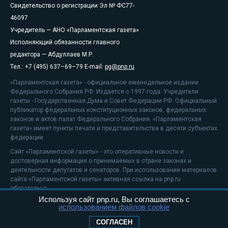
Свидетельство о регистрации Эл № ФС77-
46097
Учредитель — АНО «Парламентская газета»
Исполняющий обязанности главного
редактора — Абдуллаев М.Р.
Тел.: +7 (495) 637–69–79 E-mail:
pg@pnp.ru
«Парламентская газета» - официальное еженедельное издание
Федерального Собрания РФ. Издается с 1997 года. Учредители
газеты - Государственная Дума и Совет Федерации РФ. Официальный
публикатор федеральных конституционных законов, федеральных
законов и актов палат Федерального Собрания. «Парламентская
газета» имеет пункты печати и представительства в десяти субъектах
федерации.
Сайт «Парламентской газеты» - это оперативные новости и
достоверная информация о принимаемых в стране законах и
деятельности депутатов и сенаторов. При использовании материалов
сайта «Парламентской газеты» активная ссылка на pnp.ru
обязательна.
Используя сайт pnp.ru, Вы соглашаетесь с
На информационном ресурсе применяются
рекомендательные
использованием файлов cookie
технологии
Положение о защите персональных данных
СОГЛАСЕН