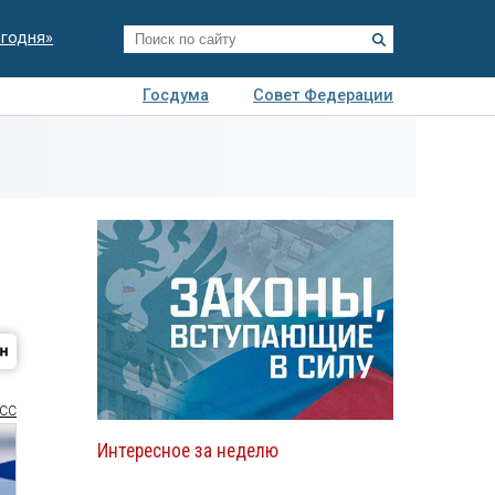
егодня»
Госдума
Совет Федерации
я
Авто
Недвижимость
Технологии
иза
СС
Интересное за неделю