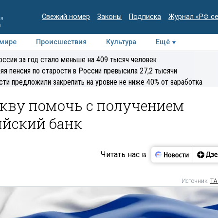
Свежий номер
Законы
Подписка
Журнал «РФ с
ия
и
 мире
Происшествия
Культура
Ещё
Медиацентр
Интервью
Колумнисты
Делова
оссии за год стало меньше на 409 тысяч человек
эксперт
яя пенсия по старости в России превысила 27,2 тысячи
сти предложили закрепить на уровне не ниже 40% от заработка
кву помочь с получением
ийский банк
Читать нас в
Источник:
ТА