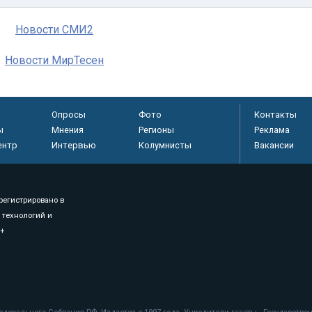
Новости СМИ2
Новости МирТесен
Опросы
Фото
Контакты
ы
Мнения
Регионы
Реклама
ентр
Интервью
Колумнисты
Вакансии
регистрировано в
 технологий и
8+
.