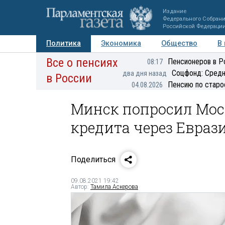
Издание
Федерального Собран
Российской Федераци
Политика
Экономика
Общество
В
Все о пенсиях
Фото
Авторы
Персоны
Мнения
Регионы
Пенсионеров в Р
08:17
Соцфонд: Средн
два дня назад
в России
Пенсию по старо
04.08.2026
Минск попросил Мос
кредита через Евраз
Поделиться
09.08.2021 19:42
Автор:
Тамила Аскерова