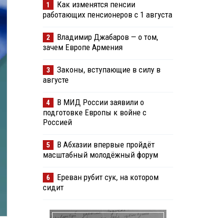
Как изменятся пенсии
1
работающих пенсионеров с 1 августа
Владимир Джабаров — о том,
2
зачем Европе Армения
Законы, вступающие в силу в
3
августе
В МИД России заявили о
4
подготовке Европы к войне с
Россией
В Абхазии впервые пройдёт
5
масштабный молодёжный форум
Ереван рубит сук, на котором
6
сидит