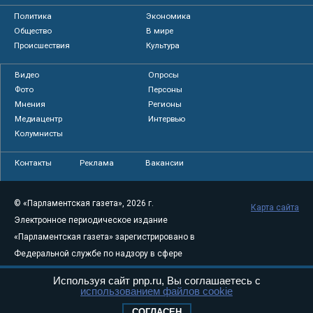
Политика
Экономика
Общество
В мире
Происшествия
Культура
Видео
Опросы
Фото
Персоны
Мнения
Регионы
Медиацентр
Интервью
Колумнисты
Контакты
Реклама
Вакансии
© «Парламентская газета», 2026 г.
Карта сайта
Электронное периодическое издание
«Парламентская газета» зарегистрировано в
Федеральной службе по надзору в сфере
связи, информационных технологий и
Используя сайт pnp.ru, Вы соглашаетесь с
массовых коммуникаций (Роскомнадзор) 05
использованием файлов cookie
августа 2011 года. 18+
СОГЛАСЕН