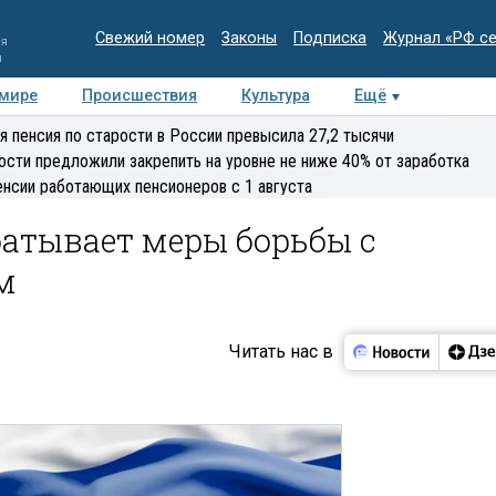
Свежий номер
Законы
Подписка
Журнал «РФ с
ия
и
 мире
Происшествия
Культура
Ещё
Медиацентр
Интервью
Колумнисты
Делова
я пенсия по старости в России превысила 27,2 тысячи
эксперт
ости предложили закрепить на уровне не ниже 40% от заработка
енсии работающих пенсионеров с 1 августа
атывает меры борьбы с
м
Читать нас в