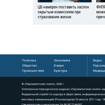
ЦБ намерен поставить заслон
ФНПР
скрытым комиссиям при
може
страховании жизни
прич
Политика
Экономика
Видео
Общество
В мире
Персон
Происшествия
Культура
Медиац
© «Парламентская газета», 2026 г.
Электронное периодическое издание «Парламентская газета» за
Федеральной службе по надзору в сфере связи, информационных
массовых коммуникаций (Роскомнадзор) 05 августа 2011 года. 1
Свидетельство о регистрации Эл № ФС77-46097