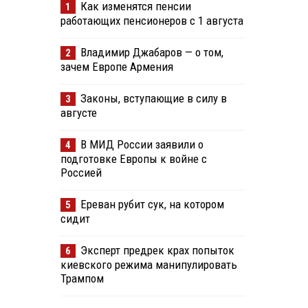
Как изменятся пенсии
1
работающих пенсионеров с 1 августа
Владимир Джабаров — о том,
2
зачем Европе Армения
Законы, вступающие в силу в
3
августе
В МИД России заявили о
4
подготовке Европы к войне с
Россией
Ереван рубит сук, на котором
5
сидит
Эксперт предрек крах попыток
6
киевского режима манипулировать
Трампом