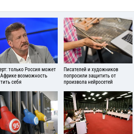
ерт: только Россия может
Писателей и художников
 Африке возможность
попросили защитить от
тить себя
произвола нейросетей