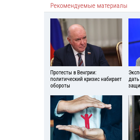
Рекомендуемые материалы
Протесты в Венгрии:
Эксп
политический кризис набирает
дать
обороты
защи