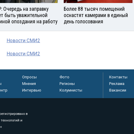
: Очередь на заправку
Более 88 тысяч помещений
т быть уважительной
оснастят камерами в единый
иной опоздания на работу
день голосования
Новости СМИ2
Новости СМИ2
Опросы
Фото
Контакты
ы
Мнения
Регионы
Реклама
ентр
Интервью
Колумнисты
Вакансии
регистрировано в
 технологий и
8+