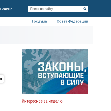
егодня»
Госдума
Совет Федерации
я
Авто
Недвижимость
Технологии
иза
Интересное за неделю