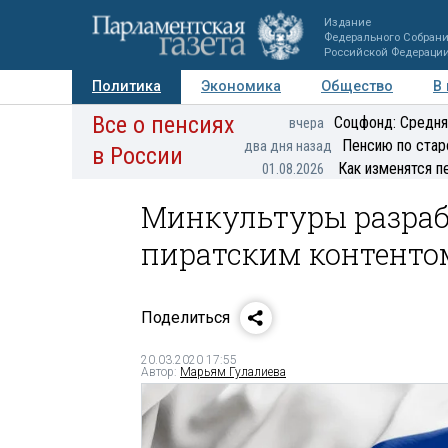
Издание
Федерального Собран
Российской Федераци
Политика
Экономика
Общество
В
Все о пенсиях
Фото
Авторы
Персоны
Мнения
Регионы
Соцфонд: Средня
вчера
Пенсию по стар
два дня назад
в России
Как изменятся п
01.08.2026
Минкультуры разраб
пиратским контенто
Поделиться
20.03.2020 17:55
Автор:
Марьям Гулалиева