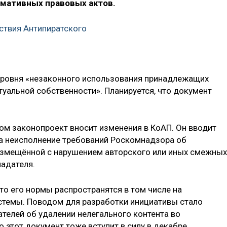
мативных правовых актов.
ствия Антипиратского
уровня «незаконного использования принадлежащих
уальной собственности». Планируется, что документ
м законопроект вносит изменения в КоАП. Он вводит
а неисполнение требований Роскомнадзора об
размещённой с нарушением авторского или иных смежных
ладателя.
что его нормы распространятся в том числе на
стемы. Поводом для разработки инициативы стало
телей об удалении нелегального контента во
 этот документ тоже вступит в силу в декабре.