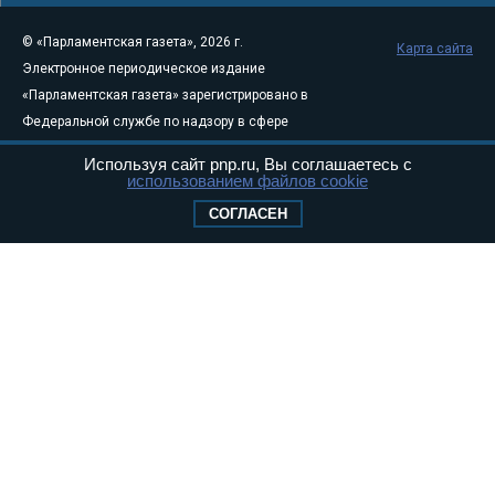
© «Парламентская газета», 2026 г.
Карта сайта
Электронное периодическое издание
«Парламентская газета» зарегистрировано в
Федеральной службе по надзору в сфере
связи, информационных технологий и
Используя сайт pnp.ru, Вы соглашаетесь с
массовых коммуникаций (Роскомнадзор) 05
использованием файлов cookie
августа 2011 года. 18+
СОГЛАСЕН
Свидетельство о регистрации Эл № ФС77-
46097
Учредитель — АНО «Парламентская газета»
Исполняющий обязанности главного
редактора — Абдуллаев М.Р.
Тел.: +7 (495) 637–69–79 E-mail:
pg@pnp.ru
«Парламентская газета» - официальное еженедельное издание
Федерального Собрания РФ. Издается с 1997 года. Учредители
газеты - Государственная Дума и Совет Федерации РФ. Официальный
публикатор федеральных конституционных законов, федеральных
законов и актов палат Федерального Собрания. «Парламентская
газета» имеет пункты печати и представительства в десяти субъектах